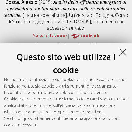
Costa, Alessio
(2015)
Analisi della efficienza energetica di
una villetta monofamiliare alla luce delle recenti normative
tecniche.
[Laurea specialistica], Università di Bologna, Corso
di Studio in
Ingegneria civile [LS-DM509]
, Documento ad
accesso riservato.
Salva citazione
Condividi
Documenti full-text disponibili:
Documento PDF
Questo sito web utilizza i
Full-text non accessibile
Download (5MB)
|
Contatta l'autore
cookie
Abstract
Nel nostro sito utilizziamo sia cookie tecnici necessari per il suo
funzionamento, sia cookie e altri strumenti di tracciamento
facoltativi che potrai attivare solo con il tuo consenso.
Altri metadati
Cookie e altri strumenti di tracciamento facoltativi sono usati per
analisi statistiche, misure sull'efficacia della comunicazione
Gestione del documento:
istituzionale e analisi dei comportamenti degli utenti.
Se chiudi questo banner continuerai la navigazione solo con i
cookie necessari.