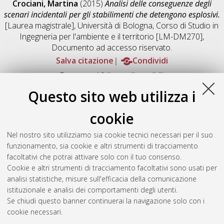
Crociani, Martina
(2015)
Analisi delle conseguenze degli
scenari incidentali per gli stabilimenti che detengono esplosivi.
[Laurea magistrale], Università di Bologna, Corso di Studio in
Ingegneria per l'ambiente e il territorio [LM-DM270]
,
Documento ad accesso riservato.
Salva citazione
Condividi
Documenti full-text disponibili:
Documento PDF
Questo sito web utilizza i
Full-text non accessibile
Download (5MB)
|
Contatta l'autore
cookie
Abstract
Nel nostro sito utilizziamo sia cookie tecnici necessari per il suo
funzionamento, sia cookie e altri strumenti di tracciamento
facoltativi che potrai attivare solo con il tuo consenso.
Altri metadati
Cookie e altri strumenti di tracciamento facoltativi sono usati per
analisi statistiche, misure sull'efficacia della comunicazione
Gestione del documento:
istituzionale e analisi dei comportamenti degli utenti.
Se chiudi questo banner continuerai la navigazione solo con i
cookie necessari.