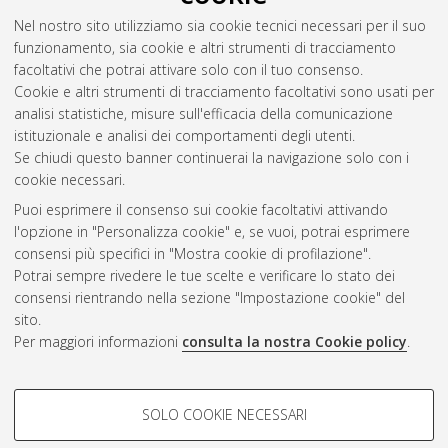
Nel nostro sito utilizziamo sia cookie tecnici necessari per il suo
funzionamento, sia cookie e altri strumenti di tracciamento
facoltativi che potrai attivare solo con il tuo consenso.
Cookie e altri strumenti di tracciamento facoltativi sono usati per
analisi statistiche, misure sull'efficacia della comunicazione
Gestione del documento:
istituzionale e analisi dei comportamenti degli utenti.
Se chiudi questo banner continuerai la navigazione solo con i
cookie necessari.
Puoi esprimere il consenso sui cookie facoltativi attivando
Atom
l'opzione in "Personalizza cookie" e, se vuoi, potrai esprimere
Rss 1.0
consensi più specifici in "Mostra cookie di profilazione".
Potrai sempre rivedere le tue scelte e verificare lo stato dei
Rss 2.0
consensi rientrando nella sezione "Impostazione cookie" del
sito.
Per maggiori informazioni
consulta la nostra Cookie policy
.
AMS Laurea
Servizio implementato e gestito da
AlmaDL
Impostazioni Cookie
COOKIE DI PROFILAZIONE -
SOLO COOKIE NECESSARI
Informativa sulla privacy
FACOLTATIVI
Condizioni d’uso del sito