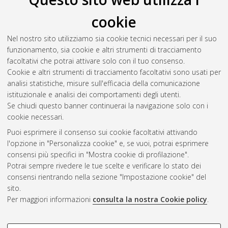
cookie
Nel nostro sito utilizziamo sia cookie tecnici necessari per il suo
funzionamento, sia cookie e altri strumenti di tracciamento
facoltativi che potrai attivare solo con il tuo consenso.
Cookie e altri strumenti di tracciamento facoltativi sono usati per
analisi statistiche, misure sull'efficacia della comunicazione
Gestione del documento:
istituzionale e analisi dei comportamenti degli utenti.
Se chiudi questo banner continuerai la navigazione solo con i
cookie necessari.
Puoi esprimere il consenso sui cookie facoltativi attivando
Atom
l'opzione in "Personalizza cookie" e, se vuoi, potrai esprimere
Rss 1.0
consensi più specifici in "Mostra cookie di profilazione".
Potrai sempre rivedere le tue scelte e verificare lo stato dei
Rss 2.0
consensi rientrando nella sezione "Impostazione cookie" del
sito.
Per maggiori informazioni
consulta la nostra Cookie policy
.
AMS Laurea
Servizio implementato e gestito da
AlmaDL
Impostazioni Cookie
COOKIE DI PROFILAZIONE -