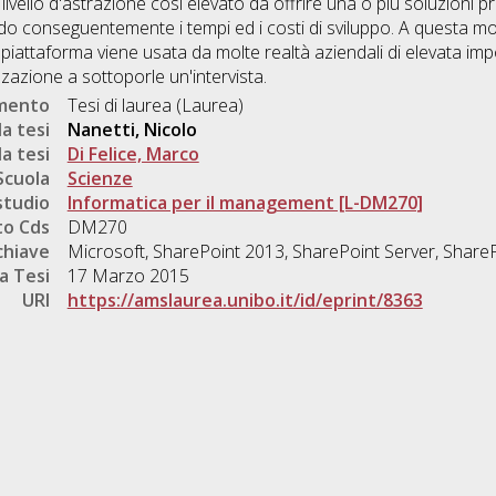
 livello d'astrazione così elevato da offrire una o più soluzioni
ndo conseguentemente i tempi ed i costi di sviluppo. A questa mo
a piattaforma viene usata da molte realtà aziendali di elevata im
zazione a sottoporle un'intervista.
umento
Tesi di laurea (Laurea)
a tesi
Nanetti, Nicolo
a tesi
Di Felice, Marco
Scuola
Scienze
studio
Informatica per il management [L-DM270]
o Cds
DM270
chiave
Microsoft, SharePoint 2013, SharePoint Server, Share
a Tesi
17 Marzo 2015
URI
https://amslaurea.unibo.it/id/eprint/8363