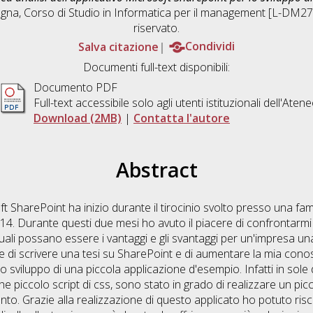
ogna, Corso di Studio in
Informatica per il management [L-DM27
riservato.
Salva citazione
Condividi
Documenti full-text disponibili:
Documento PDF
Full-text accessibile solo agli utenti istituzionali dell'Aten
Download (2MB)
|
Contatta l'autore
Abstract
 SharePoint ha inizio durante il tirocinio svolto presso una f
. Durante questi due mesi ho avuto il piacere di confrontarmi
quali possano essere i vantaggi e gli svantaggi per un'impresa un
one di scrivere una tesi su SharePoint e di aumentare la mia con
lo sviluppo di una piccola applicazione d'esempio. Infatti in sol
he piccolo script di css, sono stato in grado di realizzare un pi
to. Grazie alla realizzazione di questo applicato ho potuto riscon