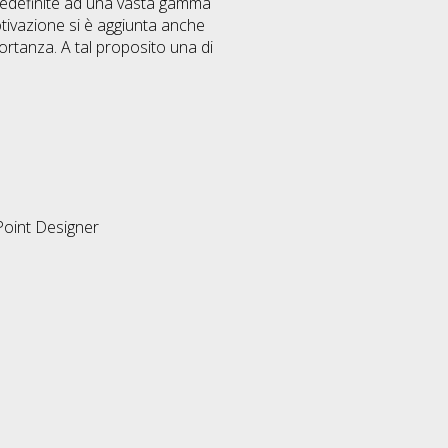
 predefinite ad una vasta gamma
tivazione si è aggiunta anche
portanza. A tal proposito una di
Point Designer