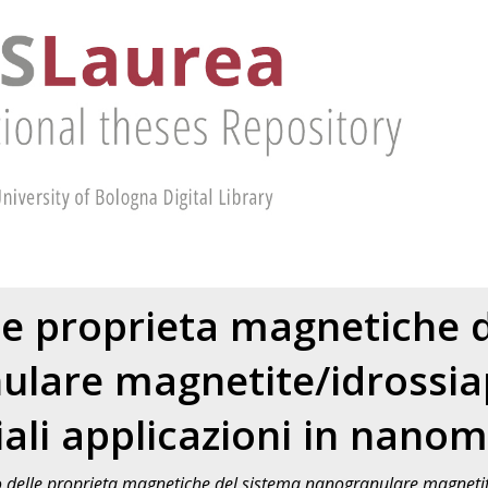
le proprieta magnetiche 
lare magnetite/idrossia
ali applicazioni in nano
 delle proprieta magnetiche del sistema nanogranulare magnetite