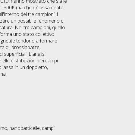
SQUID, hanno mostrato che sia le
 T=300K ma che il rilassamento
l'interno dei tre campioni. I
tizzare un possibile fenomeno di
ratura. Nei tre campioni, quello
 forma uno stato collettivo
 magnetite tendono a formare
a di idrossiapatite,
superficiali. L'analisi
le distribuzioni dei campi
ollassa in un doppietto,
ema.
mo, nanoparticelle, campi