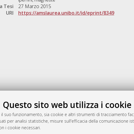
a Tesi
27 Marzo 2015
URI
https://amslaurea.unibo.it/id/eprint/8349
Gestione del documento:
Questo sito web utilizza i cookie
 il suo funzionamento, sia cookie e altri strumenti di tracciamento faco
ati per analisi statistiche, misure sull'efficacia della comunicazione is
a
on i cookie necessari.
mplementato e gestito da
AlmaDL