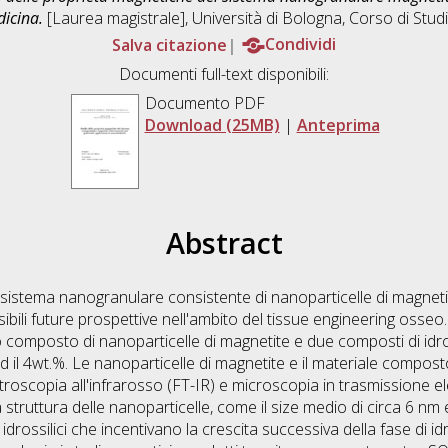
icina.
[Laurea magistrale], Università di Bologna, Corso di Stud
Salva citazione
Condividi
Documenti full-text disponibili:
Documento PDF
Download (25MB)
|
Anteprima
Abstract
istema nanogranulare consistente di nanoparticelle di magnetite
ili future prospettive nell'ambito del tissue engineering osseo. S
 composto di nanoparticelle di magnetite e due composti di idr
d il 4wt.%. Le nanoparticelle di magnetite e il materiale compost
ttroscopia all'infrarosso (FT-IR) e microscopia in trasmissione e
struttura delle nanoparticelle, come il size medio di circa 6 nm e
 idrossilici che incentivano la crescita successiva della fase di i