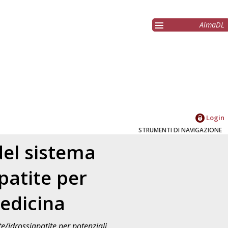
AlmaDL
Login
STRUMENTI DI NAVIGAZIONE
del sistema
patite per
medicina
/idrossiapatite per potenziali