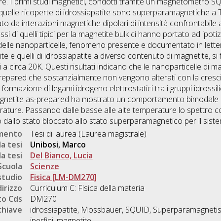
lare. I primi studi magnetici, condotti tramite un magnetometro 
 quelle ricoperte di idrossiapatite sono superparamagnetiche a
 da interazioni magnetiche dipolari di intensità confrontabile al
ssi di quelli tipici per la magnetite bulk ci hanno portato ad ipo
n delle nanoparticelle, fenomeno presente e documentato in lette
te e quelli di idrossiapatite a diverso contenuto di magnetite, si
 a circa 20K. Questi risultati indicano che le nanoparticelle di
prepared che sostanzialmente non vengono alterati con la crescit
rmazione di legami idrogeno elettrostatici tra i gruppi idrossilici 
netite as-prepared ha mostrato un comportamento bimodale nel
perature. Passando dalle basse alle alte temperature lo spettro c
dallo stato bloccato allo stato superparamagnetico per il sist
umento
Tesi di laurea (Laurea magistrale)
a tesi
Unibosi, Marco
a tesi
Del Bianco, Lucia
Scuola
Scienze
studio
Fisica [LM-DM270]
dirizzo
Curriculum C: Fisica della materia
o Cds
DM270
chiave
idrossiapatite, Mossbauer, SQUID, Superparamagnetis
iperfini, magnetite