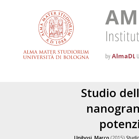
Studio del
nanogranu
potenzi
Unibosi, Marco
(2015)
Studio