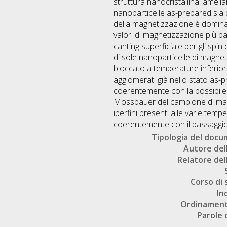
struttura nanocristallina lamel
nanoparticelle as-prepared sia
della magnetizzazione è dominato
valori di magnetizzazione più ba
canting superficiale per gli spi
di sole nanoparticelle di magneti
bloccato a temperature inferiori
agglomerati già nello stato as-
coerentemente con la possibile fo
Mossbauer del campione di mag
iperfini presenti alle varie tem
coerentemente con il passaggio 
Tipologia del doc
Autore dell
Relatore dell
Corso di 
In
Ordinament
Parole 