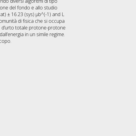
ndo diversi algoritmi di tipo
one del fondo e allo studio
tat) ± 16.23 (sys) μb^(-1) and L
 comunità di fisica che si occupa
ne d’urto totale protone-protone
ll’energia in un simile regime.
scopo.