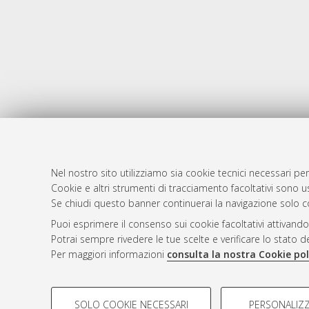
Nel nostro sito utilizziamo sia cookie tecnici necessari per
Cookie e altri strumenti di tracciamento facoltativi sono us
AMS Laure
Atom
Se chiudi questo banner continuerai la navigazione solo c
Servizio i
Rss 1.0
Puoi esprimere il consenso sui cookie facoltativi attivando
Impostazio
Potrai sempre rivedere le tue scelte e verificare lo stato 
Rss 2.0
Informativa
Per maggiori informazioni
consulta la nostra Cookie pol
Condizioni 
COOKIE DI PROFILAZIONE - FACOLTATIVI
SOLO COOKIE NECESSARI
PERSONALIZZ