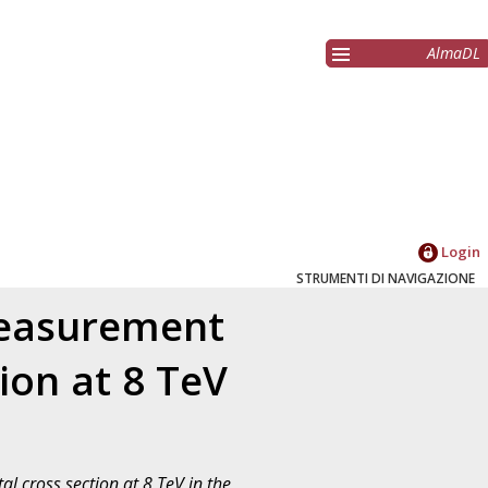
AlmaDL
Login
STRUMENTI DI NAVIGAZIONE
measurement
ion at 8 TeV
l cross section at 8 TeV in the