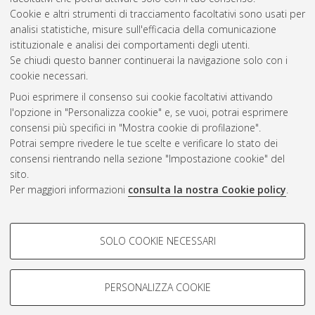
Cookie e altri strumenti di tracciamento facoltativi sono usati per
analisi statistiche, misure sull'efficacia della comunicazione
Gestione del documento:
istituzionale e analisi dei comportamenti degli utenti.
Se chiudi questo banner continuerai la navigazione solo con i
cookie necessari.
Puoi esprimere il consenso sui cookie facoltativi attivando
Atom
l'opzione in "Personalizza cookie" e, se vuoi, potrai esprimere
Rss 1.0
consensi più specifici in "Mostra cookie di profilazione".
Potrai sempre rivedere le tue scelte e verificare lo stato dei
Rss 2.0
consensi rientrando nella sezione "Impostazione cookie" del
sito.
Per maggiori informazioni
consulta la nostra Cookie policy
.
AMS Laurea
Servizio implementato e gestito da
AlmaDL
Impostazioni Cookie
COOKIE DI PROFILAZIONE -
SOLO COOKIE NECESSARI
Informativa sulla privacy
FACOLTATIVI
Condizioni d’uso del sito
Si tratta di cookie utilizzati per analizzare le caratteristiche della
navigazione degli utenti, creare profili in base al loro comportamento
PERSONALIZZA COOKIE
sul sito, per analisi di marketing.