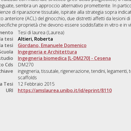
 adeguate, sembra un approccio alternativo promettente. In parti
nze di riparazione tissutale, ispirate alla strategia sopra indica
o anteriore (ACL) del ginocchio, due distretti affetti da lesioni 
pecifiche proprietà che devono essere soddisfatte in vitro e in vi
umento
Tesi di laurea (Laurea)
a tesi
Altieri, Roberta
a tesi
Giordano, Emanuele Domenico
Scuola
Ingegneria e Architettura
studio
Ingegneria biomedica [L-DM270] - Cesena
o Cds
DM270
chiave
ingegneria, tissutale, rigenerazione, tendini, legamenti, 
scaffolds
a Tesi
12 Febbraio 2015
URI
https://amslaurea.unibo.it/id/eprint/8110