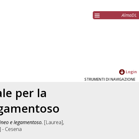
AlmaDL
Login
STRUMENTI DI NAVIGAZIONE
le per la
legamentoso
ndineo e legamentoso.
[Laurea],
] - Cesena