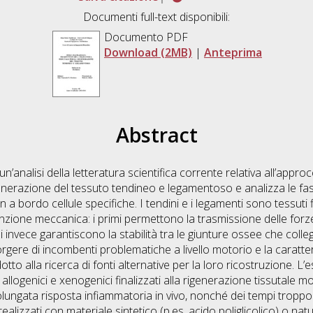
Documenti full-text disponibili:
Documento PDF
Download (2MB)
|
Anteprima
Abstract
’analisi della letteratura scientifica corrente relativa all’appro
igenerazione del tessuto tendineo e legamentoso e analizza le f
 a bordo cellule specifiche. I tendini e i legamenti sono tessuti f
zione meccanica: i primi permettono la trasmissione delle forz
invece garantiscono la stabilità tra le giunture ossee che collega
orgere di incombenti problematiche a livello motorio e la caratte
o alla ricerca di fonti alternative per la loro ricostruzione. L’e
 allogenici e xenogenici finalizzati alla rigenerazione tissutale m
rolungata risposta infiammatoria in vivo, nonché dei tempi troppo l
ealizzati con materiale sintetico (p.es. acido poliglicolico) o nat