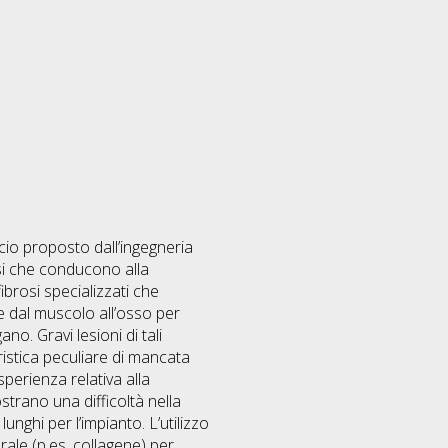
ccio proposto dall’ingegneria
asi che conducono alla
ibrosi specializzati che
e dal muscolo all’osso per
no. Gravi lesioni di tali
ristica peculiare di mancata
sperienza relativa alla
ostrano una difficoltà nella
unghi per l’impianto. L’utilizzo
urale (p.es. collagene) per