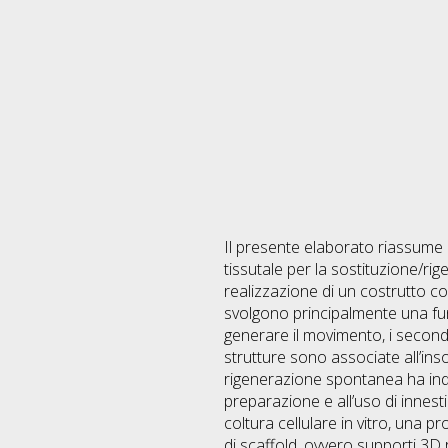
Il presente elaborato riassume un
tissutale per la sostituzione/r
realizzazione di un costrutto con
svolgono principalmente una fun
generare il movimento, i secondi 
strutture sono associate all’ins
rigenerazione spontanea ha indott
preparazione e all’uso di innesti
coltura cellulare in vitro, una p
di scaffold, ovvero supporti 3D r