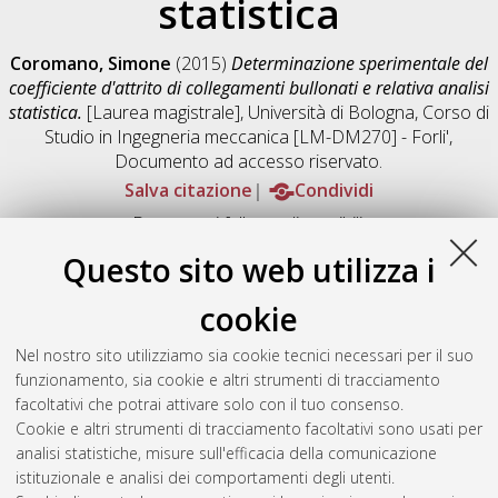
statistica
Coromano, Simone
(2015)
Determinazione sperimentale del
coefficiente d'attrito di collegamenti bullonati e relativa analisi
statistica.
[Laurea magistrale], Università di Bologna, Corso di
Studio in
Ingegneria meccanica [LM-DM270] - Forli'
,
Documento ad accesso riservato.
Salva citazione
Condividi
Documenti full-text disponibili:
Documento PDF
Questo sito web utilizza i
Full-text non accessibile fino al 21 Febbraio 2030.
Download (5MB)
|
Contatta l'autore
cookie
Abstract
Nel nostro sito utilizziamo sia cookie tecnici necessari per il suo
funzionamento, sia cookie e altri strumenti di tracciamento
facoltativi che potrai attivare solo con il tuo consenso.
Altri metadati
Cookie e altri strumenti di tracciamento facoltativi sono usati per
analisi statistiche, misure sull'efficacia della comunicazione
Gestione del documento:
istituzionale e analisi dei comportamenti degli utenti.