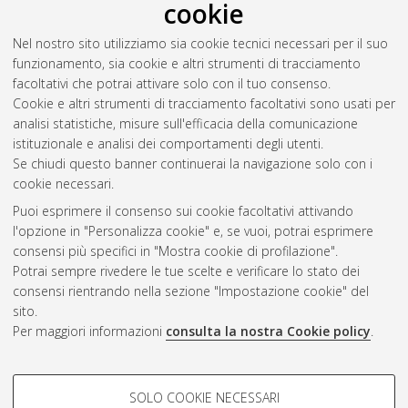
cookie
Nel nostro sito utilizziamo sia cookie tecnici necessari per il suo
funzionamento, sia cookie e altri strumenti di tracciamento
facoltativi che potrai attivare solo con il tuo consenso.
Cookie e altri strumenti di tracciamento facoltativi sono usati per
analisi statistiche, misure sull'efficacia della comunicazione
Gestione del documento:
istituzionale e analisi dei comportamenti degli utenti.
Se chiudi questo banner continuerai la navigazione solo con i
cookie necessari.
Puoi esprimere il consenso sui cookie facoltativi attivando
Atom
l'opzione in "Personalizza cookie" e, se vuoi, potrai esprimere
Rss 1.0
consensi più specifici in "Mostra cookie di profilazione".
Potrai sempre rivedere le tue scelte e verificare lo stato dei
Rss 2.0
consensi rientrando nella sezione "Impostazione cookie" del
sito.
Per maggiori informazioni
consulta la nostra Cookie policy
.
AMS Laurea
Servizio implementato e gestito da
AlmaDL
Impostazioni Cookie
COOKIE DI PROFILAZIONE -
SOLO COOKIE NECESSARI
Informativa sulla privacy
FACOLTATIVI