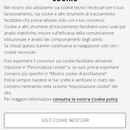
Nel nostro sito utilizziamo sia cookie tecnici necessari per il suo
funzionamento, sia cookie e altri strumenti di tracciamento
facoltativi che potrai attivare solo con il tuo consenso.
Cookie e altri strumenti di tracciamento facoltativi sono usati per
analisi statistiche, misure sull'efficacia della comunicazione
Gestione del documento:
istituzionale e analisi dei comportamenti degli utenti.
Se chiudi questo banner continuerai la navigazione solo con i
cookie necessari.
Puoi esprimere il consenso sui cookie facoltativi attivando
Atom
l'opzione in "Personalizza cookie" e, se vuoi, potrai esprimere
Rss 1.0
consensi più specifici in "Mostra cookie di profilazione".
Potrai sempre rivedere le tue scelte e verificare lo stato dei
Rss 2.0
consensi rientrando nella sezione "Impostazione cookie" del
sito.
Per maggiori informazioni
consulta la nostra Cookie policy
.
AMS Laurea
Servizio implementato e gestito da
AlmaDL
Impostazioni Cookie
COOKIE DI PROFILAZIONE -
SOLO COOKIE NECESSARI
Informativa sulla privacy
FACOLTATIVI
Condizioni d’uso del sito