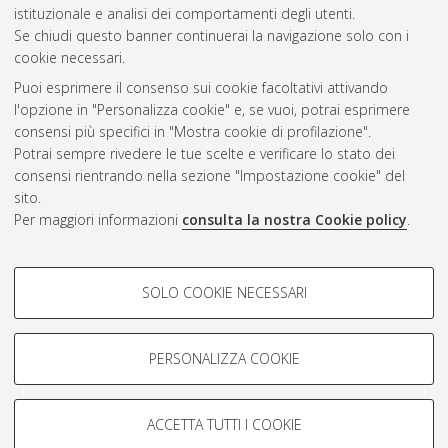
Gestione del documento:
istituzionale e analisi dei comportamenti degli utenti.
Se chiudi questo banner continuerai la navigazione solo con i
cookie necessari.
Puoi esprimere il consenso sui cookie facoltativi attivando
Atom
l'opzione in "Personalizza cookie" e, se vuoi, potrai esprimere
Rss 1.0
consensi più specifici in "Mostra cookie di profilazione".
Potrai sempre rivedere le tue scelte e verificare lo stato dei
Rss 2.0
consensi rientrando nella sezione "Impostazione cookie" del
sito.
Per maggiori informazioni
consulta la nostra Cookie policy
.
AMS Laurea
Servizio implementato e gestito da
AlmaDL
Impostazioni Cookie
COOKIE DI PROFILAZIONE -
SOLO COOKIE NECESSARI
Informativa sulla privacy
FACOLTATIVI
Condizioni d’uso del sito
Si tratta di cookie utilizzati per analizzare le caratteristiche della
navigazione degli utenti, creare profili in base al loro comportamento
PERSONALIZZA COOKIE
sul sito, per analisi di marketing.
Mostra cookie di profilazione
ACCETTA TUTTI I COOKIE
Google/Youtube Video
© ALMA MATER STUDIORUM - Università di Bologna, 2007-2026.