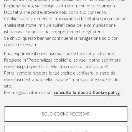
funzionamento, sia cookie e altri strumenti di tracciamento
facoltativi che potrai attivare solo con il tuo consenso.
Cookie e altri strumenti di tracciamento facoltativi sono usati per
analisi statistiche, misure sull'efficacia della comunicazione
Gestione del documento:
istituzionale e analisi dei comportamenti degli utenti.
Se chiudi questo banner continuerai la navigazione solo con i
cookie necessari.
Puoi esprimere il consenso sui cookie facoltativi attivando
Atom
l'opzione in "Personalizza cookie" e, se vuoi, potrai esprimere
Rss 1.0
consensi più specifici in "Mostra cookie di profilazione".
Potrai sempre rivedere le tue scelte e verificare lo stato dei
Rss 2.0
consensi rientrando nella sezione "Impostazione cookie" del
sito.
Per maggiori informazioni
consulta la nostra Cookie policy
.
AMS Laurea
Servizio implementato e gestito da
AlmaDL
Impostazioni Cookie
COOKIE DI PROFILAZIONE -
SOLO COOKIE NECESSARI
Informativa sulla privacy
FACOLTATIVI
Condizioni d’uso del sito
Si tratta di cookie utilizzati per analizzare le caratteristiche della