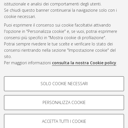
Gestione del documento:
istituzionale e analisi dei comportamenti degli utenti.
Se chiudi questo banner continuerai la navigazione solo con i
cookie necessari.
Puoi esprimere il consenso sui cookie facoltativi attivando
Atom
l'opzione in "Personalizza cookie" e, se vuoi, potrai esprimere
Rss 1.0
consensi più specifici in "Mostra cookie di profilazione".
Potrai sempre rivedere le tue scelte e verificare lo stato dei
Rss 2.0
consensi rientrando nella sezione "Impostazione cookie" del
sito.
Per maggiori informazioni
consulta la nostra Cookie policy
.
AMS Laurea
Servizio implementato e gestito da
AlmaDL
Impostazioni Cookie
COOKIE DI PROFILAZIONE -
SOLO COOKIE NECESSARI
Informativa sulla privacy
FACOLTATIVI
Condizioni d’uso del sito
Si tratta di cookie utilizzati per analizzare le caratteristiche della
navigazione degli utenti, creare profili in base al loro comportamento
PERSONALIZZA COOKIE
sul sito, per analisi di marketing.
Mostra cookie di profilazione
ACCETTA TUTTI I COOKIE
Google/Youtube Video
© ALMA MATER STUDIORUM - Università di Bologna, 2007-2026.