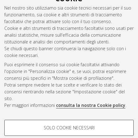
Nel nostro sito utilizziamo sia cookie tecnici necessari per il suo
funzionamento, sia cookie e altri strumenti di tracciamento
facoltativi che potrai attivare solo con il tuo consenso.
Cookie e altri strumenti di tracciamento facoltativi sono usati per
analisi statistiche, misure sull'efficacia della comunicazione
Gestione del documento:
istituzionale e analisi dei comportamenti degli utenti.
Se chiudi questo banner continuerai la navigazione solo con i
cookie necessari.
Puoi esprimere il consenso sui cookie facoltativi attivando
Atom
l'opzione in "Personalizza cookie" e, se vuoi, potrai esprimere
Rss 1.0
consensi più specifici in "Mostra cookie di profilazione".
Potrai sempre rivedere le tue scelte e verificare lo stato dei
Rss 2.0
consensi rientrando nella sezione "Impostazione cookie" del
sito.
Per maggiori informazioni
consulta la nostra Cookie policy
.
AMS Laurea
Servizio implementato e gestito da
AlmaDL
Impostazioni Cookie
COOKIE DI PROFILAZIONE -
SOLO COOKIE NECESSARI
Informativa sulla privacy
FACOLTATIVI
Condizioni d’uso del sito