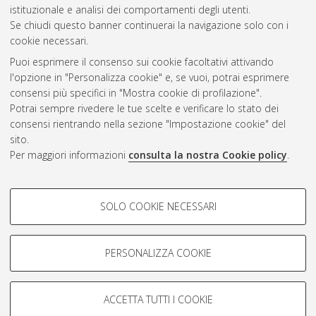
Gestione del documento:
istituzionale e analisi dei comportamenti degli utenti.
Se chiudi questo banner continuerai la navigazione solo con i
cookie necessari.
Puoi esprimere il consenso sui cookie facoltativi attivando
Atom
l'opzione in "Personalizza cookie" e, se vuoi, potrai esprimere
Rss 1.0
consensi più specifici in "Mostra cookie di profilazione".
Potrai sempre rivedere le tue scelte e verificare lo stato dei
Rss 2.0
consensi rientrando nella sezione "Impostazione cookie" del
sito.
Per maggiori informazioni
consulta la nostra Cookie policy
.
AMS Laurea
Servizio implementato e gestito da
AlmaDL
Impostazioni Cookie
COOKIE DI PROFILAZIONE -
SOLO COOKIE NECESSARI
Informativa sulla privacy
FACOLTATIVI
Condizioni d’uso del sito
Si tratta di cookie utilizzati per analizzare le caratteristiche della
navigazione degli utenti, creare profili in base al loro comportamento
PERSONALIZZA COOKIE
sul sito, per analisi di marketing.
Mostra cookie di profilazione
ACCETTA TUTTI I COOKIE
Google/Youtube Video
© ALMA MATER STUDIORUM - Università di Bologna, 2007-2026.