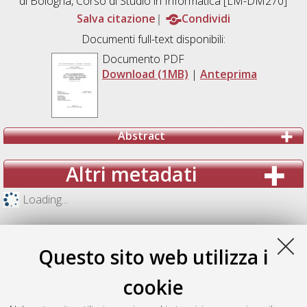
di Bologna, Corso di Studio in
Informatica [LM-DM270]
Salva citazione
Condividi
Documenti full-text disponibili:
Documento PDF
Download (1MB)
|
Anteprima
Abstract
Altri metadati
Loading...
Questo sito web utilizza i
cookie