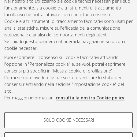
Nel nostro sito utilizziamo sia cookie tecnici necessari per il suo
funzionamento, sia cookie e altri strumenti di tracciamento
facoltativi che potrai attivare solo con il tuo consenso.
Cookie e altri strumenti di tracciamento facoltativi sono usati per
analisi statistiche, misure sull'efficacia della comunicazione
Gestione del documento:
istituzionale e analisi dei comportamenti degli utenti.
Se chiudi questo banner continuerai la navigazione solo con i
cookie necessari.
Puoi esprimere il consenso sui cookie facoltativi attivando
Atom
l'opzione in "Personalizza cookie" e, se vuoi, potrai esprimere
Rss 1.0
consensi più specifici in "Mostra cookie di profilazione".
Potrai sempre rivedere le tue scelte e verificare lo stato dei
Rss 2.0
consensi rientrando nella sezione "Impostazione cookie" del
sito.
Per maggiori informazioni
consulta la nostra Cookie policy
.
AMS Laurea
Servizio implementato e gestito da
AlmaDL
Impostazioni Cookie
COOKIE DI PROFILAZIONE -
SOLO COOKIE NECESSARI
Informativa sulla privacy
FACOLTATIVI
Condizioni d’uso del sito
Si tratta di cookie utilizzati per analizzare le caratteristiche della