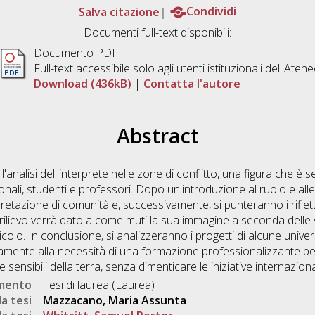
Salva citazione
Condividi
Documenti full-text disponibili:
Documento PDF
Full-text accessibile solo agli utenti istituzionali dell'Aten
Download (436kB)
|
Contatta l'autore
Abstract
l'analisi dell'interprete nelle zone di conflitto, una figura che è 
onali, studenti e professori. Dopo un'introduzione al ruolo e alle f
rpretazione di comunità e, successivamente, si punteranno i riflett
re rilievo verrà dato a come muti la sua immagine a seconda delle 
colo. In conclusione, si analizzeranno i progetti di alcune univer
mente alla necessità di una formazione professionalizzante per l
e sensibili della terra, senza dimenticare le iniziative internaziona
umento
Tesi di laurea (Laurea)
a tesi
Mazzacano, Maria Assunta