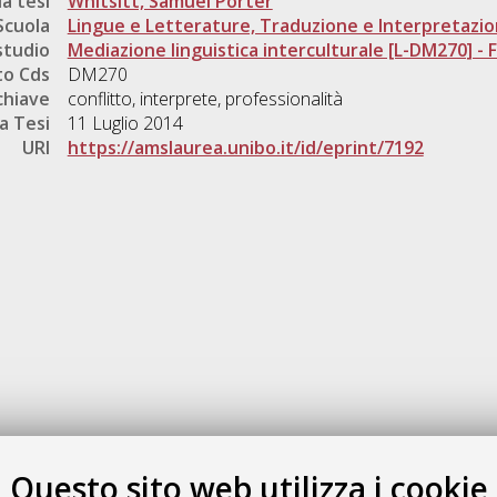
a tesi
Whitsitt, Samuel Porter
Scuola
Lingue e Letterature, Traduzione e Interpretazi
studio
Mediazione linguistica interculturale [L-DM270] - Fo
o Cds
DM270
chiave
conflitto, interprete, professionalità
a Tesi
11 Luglio 2014
URI
https://amslaurea.unibo.it/id/eprint/7192
Gestione del documento:
Questo sito web utilizza i cookie