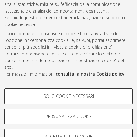
analisi statistiche, misure sull'efficacia della comunicazione
Gestione del documento:
istituzionale e analisi dei comportamenti degli utenti.
Se chiudi questo banner continuerai la navigazione solo con i
cookie necessari.
Puoi esprimere il consenso sui cookie facoltativi attivando
Atom
l'opzione in "Personalizza cookie" e, se vuoi, potrai esprimere
Rss 1.0
consensi più specifici in "Mostra cookie di profilazione".
Potrai sempre rivedere le tue scelte e verificare lo stato dei
Rss 2.0
consensi rientrando nella sezione "Impostazione cookie" del
sito.
Per maggiori informazioni
consulta la nostra Cookie policy
.
AMS Laurea
Servizio implementato e gestito da
AlmaDL
Impostazioni Cookie
COOKIE DI PROFILAZIONE -
SOLO COOKIE NECESSARI
Informativa sulla privacy
FACOLTATIVI
Condizioni d’uso del sito
Si tratta di cookie utilizzati per analizzare le caratteristiche della
navigazione degli utenti, creare profili in base al loro comportamento
PERSONALIZZA COOKIE
sul sito, per analisi di marketing.
Mostra cookie di profilazione
ACCETTA TUTTI I COOKIE