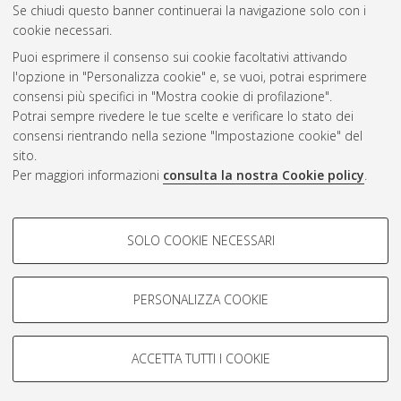
Se chiudi questo banner continuerai la navigazione solo con i
cookie necessari.
Puoi esprimere il consenso sui cookie facoltativi attivando
Atom
l'opzione in "Personalizza cookie" e, se vuoi, potrai esprimere
Rss 1.0
consensi più specifici in "Mostra cookie di profilazione".
Potrai sempre rivedere le tue scelte e verificare lo stato dei
Rss 2.0
consensi rientrando nella sezione "Impostazione cookie" del
sito.
Per maggiori informazioni
consulta la nostra Cookie policy
.
AMS Laurea
Servizio implementato e gestito da
AlmaDL
Impostazioni Cookie
COOKIE DI PROFILAZIONE -
SOLO COOKIE NECESSARI
Informativa sulla privacy
FACOLTATIVI
Condizioni d’uso del sito
Si tratta di cookie utilizzati per analizzare le caratteristiche della
navigazione degli utenti, creare profili in base al loro comportamento
PERSONALIZZA COOKIE
sul sito, per analisi di marketing.
Mostra cookie di profilazione
ACCETTA TUTTI I COOKIE
Google/Youtube Video
© ALMA MATER STUDIORUM - Università di Bologna, 2007-2026.
COOKIE TECNICI - NECESSARI
Facebook