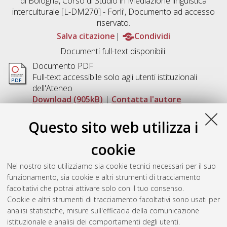
di Bologna, Corso di Studio in
Mediazione linguistica
interculturale [L-DM270] - Forli'
, Documento ad accesso
riservato.
Salva citazione
Condividi
Documenti full-text disponibili:
Documento PDF
Full-text accessibile solo agli utenti istituzionali
dell'Ateneo
Download (905kB)
|
Contatta l'autore
Documento PDF
Questo sito web utilizza i
Full-text non accessibile
Download (794kB)
|
Contatta l'autore
cookie
Abstract
Nel nostro sito utilizziamo sia cookie tecnici necessari per il suo
funzionamento, sia cookie e altri strumenti di tracciamento
facoltativi che potrai attivare solo con il tuo consenso.
Altri metadati
Cookie e altri strumenti di tracciamento facoltativi sono usati per
analisi statistiche, misure sull'efficacia della comunicazione
Gestione del documento:
istituzionale e analisi dei comportamenti degli utenti.