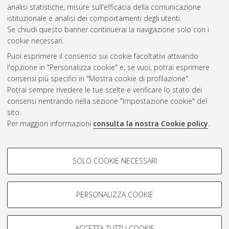
analisi statistiche, misure sull'efficacia della comunicazione
Gestione del documento:
istituzionale e analisi dei comportamenti degli utenti.
Se chiudi questo banner continuerai la navigazione solo con i
cookie necessari.
Puoi esprimere il consenso sui cookie facoltativi attivando
Atom
l'opzione in "Personalizza cookie" e, se vuoi, potrai esprimere
Rss 1.0
consensi più specifici in "Mostra cookie di profilazione".
Potrai sempre rivedere le tue scelte e verificare lo stato dei
Rss 2.0
consensi rientrando nella sezione "Impostazione cookie" del
sito.
Per maggiori informazioni
consulta la nostra Cookie policy
.
AMS Laurea
Servizio implementato e gestito da
AlmaDL
Impostazioni Cookie
COOKIE DI PROFILAZIONE -
SOLO COOKIE NECESSARI
Informativa sulla privacy
FACOLTATIVI
Condizioni d’uso del sito
Si tratta di cookie utilizzati per analizzare le caratteristiche della
navigazione degli utenti, creare profili in base al loro comportamento
PERSONALIZZA COOKIE
sul sito, per analisi di marketing.
Mostra cookie di profilazione
ACCETTA TUTTI I COOKIE