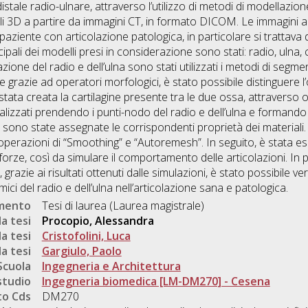
stale radio-ulnare, attraverso l’utilizzo di metodi di modellazione e
lli 3D a partire da immagini CT, in formato DICOM. Le immagini
aziente con articolazione patologica, in particolare si trattava 
pali dei modelli presi in considerazione sono stati: radio, ulna, 
azione del radio e dell’ulna sono stati utilizzati i metodi di seg
 grazie ad operatori morfologici, è stato possibile distinguere l’
ata creata la cartilagine presente tra le due ossa, attraverso o
alizzati prendendo i punti-nodo del radio e dell’ulna e formando l
ono state assegnate le corrispondenti proprietà dei materiali. P
perazioni di “Smoothing” e “Autoremesh”. In seguito, è stata ese
 e forze, così da simulare il comportamento delle articolazioni. In p
grazie ai risultati ottenuti dalle simulazioni, è stato possibile ver
mici del radio e dell’ulna nell’articolazione sana e patologica.
umento
Tesi di laurea (Laurea magistrale)
a tesi
Procopio, Alessandra
a tesi
Cristofolini, Luca
a tesi
Gargiulo, Paolo
Scuola
Ingegneria e Architettura
studio
Ingegneria biomedica [LM-DM270] - Cesena
o Cds
DM270