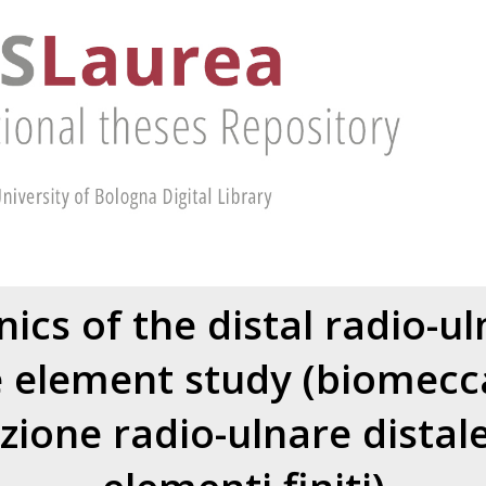
cs of the distal radio-uln
te element study (biomecc
azione radio-ulnare distale