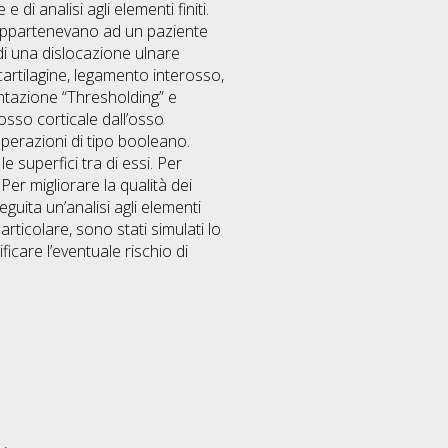
 di analisi agli elementi finiti.
 appartenevano ad un paziente
di una dislocazione ulnare
cartilagine, legamento interosso,
mentazione “Thresholding” e
osso corticale dall’osso
perazioni di tipo booleano.
e superfici tra di essi. Per
er migliorare la qualità dei
guita un’analisi agli elementi
articolare, sono stati simulati lo
ificare l’eventuale rischio di