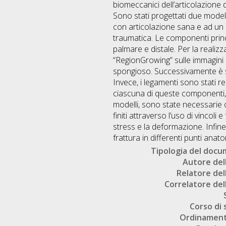
biomeccanici dell’articolazione di
Sono stati progettati due mode
con articolazione sana e ad un p
traumatica. Le componenti princi
palmare e distale. Per la realizz
“RegionGrowing” sulle immagini e
spongioso. Successivamente è st
Invece, i legamenti sono stati re
ciascuna di queste componenti, s
modelli, sono state necessarie o
finiti attraverso l’uso di vincoli
stress e la deformazione. Infine, 
frattura in differenti punti anato
Tipologia del doc
Autore dell
Relatore dell
Correlatore dell
Corso di 
Ordinament