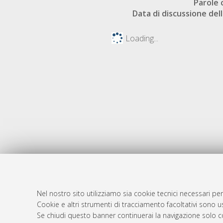
Parole 
Data di discussione dell
Loading...
Nel nostro sito utilizziamo sia cookie tecnici necessari per
Cookie e altri strumenti di tracciamento facoltativi sono us
AMS Laure
Atom
Se chiudi questo banner continuerai la navigazione solo c
Servizio i