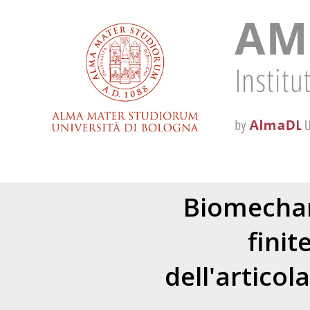
Biomechani
fini
dell'articol