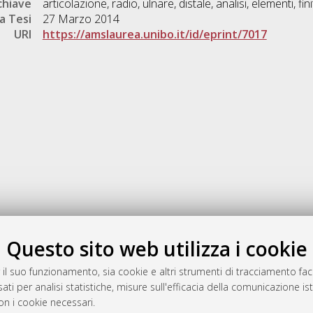
chiave
articolazione, radio, ulnare, distale, analisi, elementi, fini
a Tesi
27 Marzo 2014
URI
https://amslaurea.unibo.it/id/eprint/7017
Gestione del documento:
Questo sito web utilizza i cookie
 il suo funzionamento, sia cookie e altri strumenti di tracciamento faco
ati per analisi statistiche, misure sull'efficacia della comunicazione is
a
on i cookie necessari.
mplementato e gestito da
AlmaDL