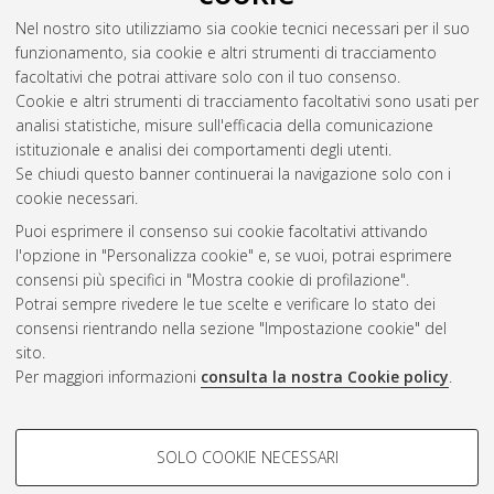
Nel nostro sito utilizziamo sia cookie tecnici necessari per il suo
funzionamento, sia cookie e altri strumenti di tracciamento
facoltativi che potrai attivare solo con il tuo consenso.
Cookie e altri strumenti di tracciamento facoltativi sono usati per
analisi statistiche, misure sull'efficacia della comunicazione
Gestione del documento:
istituzionale e analisi dei comportamenti degli utenti.
Se chiudi questo banner continuerai la navigazione solo con i
cookie necessari.
Puoi esprimere il consenso sui cookie facoltativi attivando
Atom
l'opzione in "Personalizza cookie" e, se vuoi, potrai esprimere
Rss 1.0
consensi più specifici in "Mostra cookie di profilazione".
Potrai sempre rivedere le tue scelte e verificare lo stato dei
Rss 2.0
consensi rientrando nella sezione "Impostazione cookie" del
sito.
Per maggiori informazioni
consulta la nostra Cookie policy
.
AMS Laurea
Servizio implementato e gestito da
AlmaDL
Impostazioni Cookie
COOKIE DI PROFILAZIONE -
SOLO COOKIE NECESSARI
Informativa sulla privacy
FACOLTATIVI
Condizioni d’uso del sito