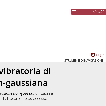
AlmaDL
Login
STRUMENTI DI NAVIGAZIONE
vibratoria di
on-gaussiana
citazione non-gaussiana.
[Laurea
li'
, Documento ad accesso