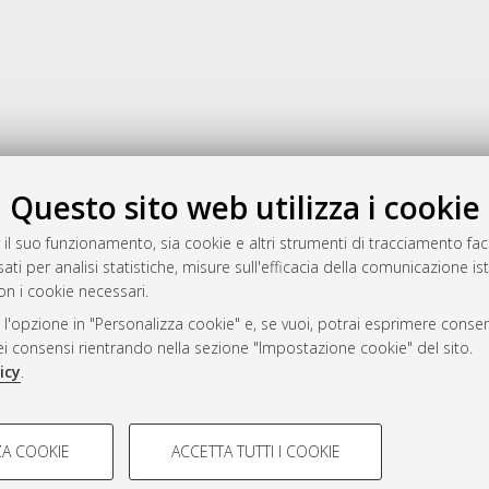
Gestione del documento:
Questo sito web utilizza i cookie
 il suo funzionamento, sia cookie e altri strumenti di tracciamento faco
ati per analisi statistiche, misure sull'efficacia della comunicazione is
a
on i cookie necessari.
mplementato e gestito da
AlmaDL
 l'opzione in "Personalizza cookie" e, se vuoi, potrai esprimere consens
ni Cookie
dei consensi rientrando nella sezione "Impostazione cookie" del sito.
 sulla privacy
icy
.
d’uso del sito
COOKIE TECNICI - NECES
A COOKIE
ACCETTA TUTTI I COOKIE
lla navigazione degli utenti, creare
Si tratta di cookie tecnici utilizzati
i Bologna, 2007-2026.