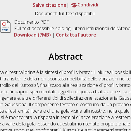
Salva citazione
Condividi
Documenti full-text disponibili:
Documento PDF
Full-text accessibile solo agli utenti istituzionali dell'Aten
Download (7MB)
|
Contatta l'autore
Abstract
i test tailoring è la sintesi di profili vibratori il più reali possib
 transitori e della non scontata ripetibilità delle vibrazioni nel te
llo del Kurtosis", finalizzato alla realizzazione di profili vibrato
te l’indagine sperimentale oggetto di questa trattazione si sono
generale, a tre differenti tipi di sollecitazione: stazionaria Gau
-Gaussiana. Il componente testato è costituito da un provino c
ll’estremità libera e di una gola vicina all’incastro, nella quale 
i è monitorata la risposta in termini di accelerazione all’estremi
a valle della gola, essendo quest’ultimo ritenuto proporzionale 
rova sono stati confrontati il Kurtosis e altri parametri statistici