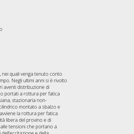
eo
ili, nei quali venga tenuto conto
mpo. Negli ultimi anni si è rivolto
ri aventi distribuzione di
 portati a rottura per fatica
ssiana, stazionaria non-
ilindrico montato a sbalzo e
avviene la rottura per fatica.
tà libera del provino e di
alle tensioni che portano a
 dell’eccitazione e della