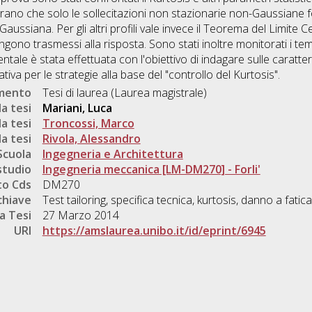
ostrano che solo le sollecitazioni non stazionarie non-Gaussiane
aussiana. Per gli altri profili vale invece il Teorema del Limite Ce
gono trasmessi alla risposta. Sono stati inoltre monitorati i temp
tale è stata effettuata con l'obiettivo di indagare sulle caratt
cativa per le strategie alla base del "controllo del Kurtosis".
umento
Tesi di laurea (Laurea magistrale)
a tesi
Mariani, Luca
a tesi
Troncossi, Marco
a tesi
Rivola, Alessandro
Scuola
Ingegneria e Architettura
studio
Ingegneria meccanica [LM-DM270] - Forli'
o Cds
DM270
chiave
Test tailoring, specifica tecnica, kurtosis, danno a fatica
a Tesi
27 Marzo 2014
URI
https://amslaurea.unibo.it/id/eprint/6945