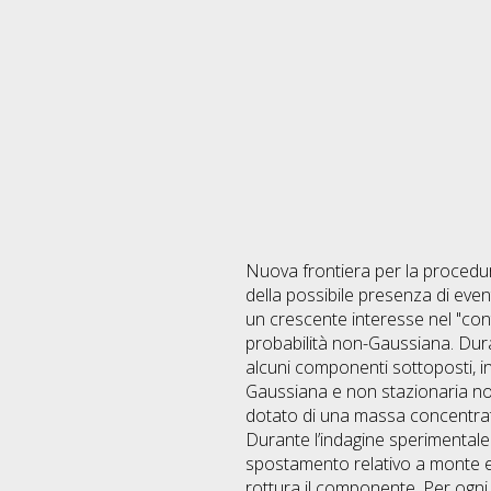
Nuova frontiera per la procedura d
della possibile presenza di eventi
un crescente interesse nel "contro
probabilità non-Gaussiana. Duran
alcuni componenti sottoposti, in 
Gaussiana e non stazionaria non
dotato di una massa concentrata a
Durante l’indagine sperimentale s
spostamento relativo a monte e 
rottura il componente. Per ogni p