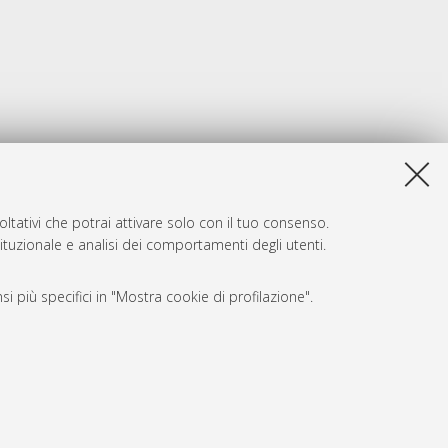
ltativi che potrai attivare solo con il tuo consenso.
tituzionale e analisi dei comportamenti degli utenti.
i più specifici in "Mostra cookie di profilazione".
SARI
, a titolo esemplificativo, per il corretto funzionamento del sito,