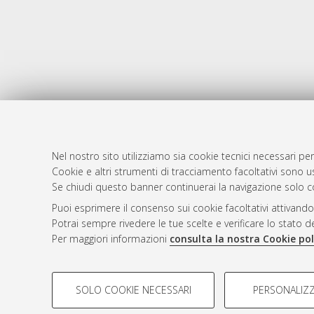
Nel nostro sito utilizziamo sia cookie tecnici necessari per
Cookie e altri strumenti di tracciamento facoltativi sono us
AMS Laure
Atom
Se chiudi questo banner continuerai la navigazione solo c
Servizio i
Rss 1.0
Puoi esprimere il consenso sui cookie facoltativi attivando
Impostazio
Potrai sempre rivedere le tue scelte e verificare lo stato 
Rss 2.0
Informativa
Per maggiori informazioni
consulta la nostra Cookie pol
Condizioni 
COOKIE DI PROFILAZIONE - FACOLTATIVI
SOLO COOKIE NECESSARI
PERSONALIZZ
Si tratta di cookie utilizzati per analizzare le caratteristiche de
© ALMA MATER STUDIORUM - Università d