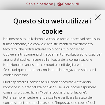
Salva citazione
Condividi
Documenti full-text disponibili:
Documento PDF
Questo sito web utilizza i
Full-text non accessibile
Download (6MB)
|
Contatta l'autore
cookie
Abstract
Nel nostro sito utilizziamo sia cookie tecnici necessari per il suo
funzionamento, sia cookie e altri strumenti di tracciamento
facoltativi che potrai attivare solo con il tuo consenso.
Altri metadati
Cookie e altri strumenti di tracciamento facoltativi sono usati per
analisi statistiche, misure sull'efficacia della comunicazione
Gestione del documento:
istituzionale e analisi dei comportamenti degli utenti.
Se chiudi questo banner continuerai la navigazione solo con i
cookie necessari.
Puoi esprimere il consenso sui cookie facoltativi attivando
Atom
l'opzione in "Personalizza cookie" e, se vuoi, potrai esprimere
Rss 1.0
consensi più specifici in "Mostra cookie di profilazione".
Potrai sempre rivedere le tue scelte e verificare lo stato dei
Rss 2.0
consensi rientrando nella sezione "Impostazione cookie" del