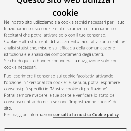
cookie
Nel nostro sito utilizziamo sia cookie tecnici necessari per il suo
funzionamento, sia cookie e altri strumenti di tracciamento
facoltativi che potrai attivare solo con il tuo consenso.
Cookie e altri strumenti di tracciamento facoltativi sono usati per
analisi statistiche, misure sull'efficacia della comunicazione
Gestione del documento:
istituzionale e analisi dei comportamenti degli utenti.
Se chiudi questo banner continuerai la navigazione solo con i
cookie necessari.
Puoi esprimere il consenso sui cookie facoltativi attivando
Atom
l'opzione in "Personalizza cookie" e, se vuoi, potrai esprimere
Rss 1.0
consensi più specifici in "Mostra cookie di profilazione".
Potrai sempre rivedere le tue scelte e verificare lo stato dei
Rss 2.0
consensi rientrando nella sezione "Impostazione cookie" del
sito.
Per maggiori informazioni
consulta la nostra Cookie policy
.
AMS Laurea
Servizio implementato e gestito da
AlmaDL
Impostazioni Cookie
COOKIE DI PROFILAZIONE -