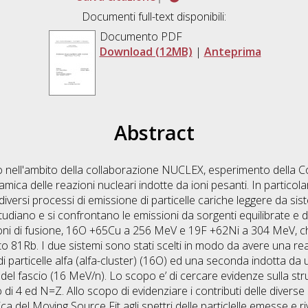
Documenti full-text disponibili:
Documento PDF
Download (12MB)
|
Anteprima
Abstract
lto nell'ambito della collaborazione NUCLEX, esperimento della
amica delle reazioni nucleari indotte da ioni pesanti. In particola
i diversi processi di emissione di particelle cariche leggere da sis
udiano e si confrontano le emissioni da sorgenti equilibrate e di p
ioni di fusione, 16O +65Cu a 256 MeV e 19F +62Ni a 304 MeV, c
81Rb. I due sistemi sono stati scelti in modo da avere una reaz
i particelle alfa (alfa-cluster) (16O) ed una seconda indotta da u
el fascio (16 MeV/n). Lo scopo e’ di cercare evidenze sulla strutt
i 4 ed N=Z. Allo scopo di evidenziare i contributi delle diverse 
cnica del Moving Source Fit agli spettri delle particlelle emesse e 