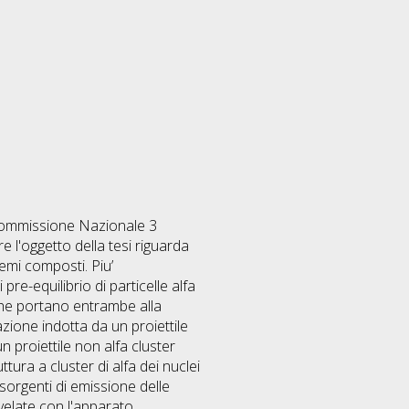
 Commissione Nazionale 3
re l'oggetto della tesi riguarda
temi composti. Piu’
re-equilibrio di particelle alfa
he portano entrambe alla
ione indotta da un proiettile
n proiettile non alfa cluster
ura a cluster di alfa dei nuclei
sorgenti di emissione delle
rivelate con l'apparato