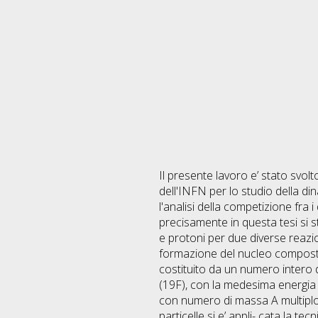
Il presente lavoro e’ stato svo
dell'INFN per lo studio della din
l'analisi della competizione fra 
precisamente in questa tesi si st
e protoni per due diverse reaz
formazione del nucleo composto 
costituito da un numero intero d
(19F), con la medesima energia d
con numero di massa A multiplo d
particelle si e’ appli- cata la te