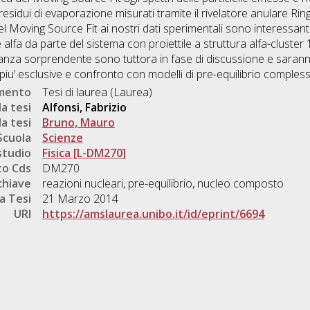
sidui di evaporazione misurati tramite il rivelatore anulare Ring 
el Moving Source Fit ai nostri dati sperimentali sono interessan
alfa da parte del sistema con proiettile a struttura alfa-cluster 1
anza sorprendente sono tuttora in fase di discussione e saranno 
 piu’ esclusive e confronto con modelli di pre-equilibrio compless
umento
Tesi di laurea (Laurea)
a tesi
Alfonsi, Fabrizio
a tesi
Bruno, Mauro
Scuola
Scienze
studio
Fisica [L-DM270]
o Cds
DM270
chiave
reazioni nucleari, pre-equilibrio, nucleo composto
a Tesi
21 Marzo 2014
URI
https://amslaurea.unibo.it/id/eprint/6694