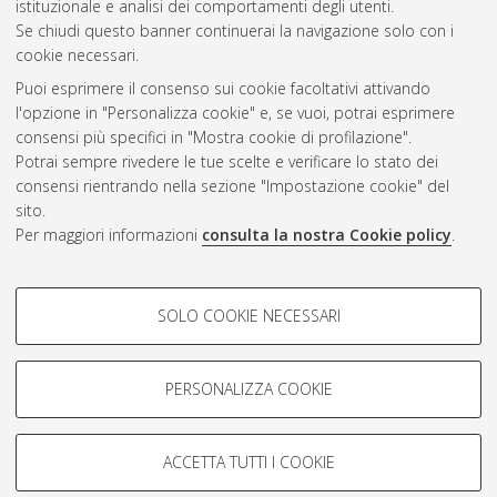
Gestione del documento:
istituzionale e analisi dei comportamenti degli utenti.
Se chiudi questo banner continuerai la navigazione solo con i
cookie necessari.
Puoi esprimere il consenso sui cookie facoltativi attivando
Atom
l'opzione in "Personalizza cookie" e, se vuoi, potrai esprimere
Rss 1.0
consensi più specifici in "Mostra cookie di profilazione".
Potrai sempre rivedere le tue scelte e verificare lo stato dei
Rss 2.0
consensi rientrando nella sezione "Impostazione cookie" del
sito.
Per maggiori informazioni
consulta la nostra Cookie policy
.
AMS Laurea
Servizio implementato e gestito da
AlmaDL
Impostazioni Cookie
COOKIE DI PROFILAZIONE -
SOLO COOKIE NECESSARI
Informativa sulla privacy
FACOLTATIVI
Condizioni d’uso del sito
Si tratta di cookie utilizzati per analizzare le caratteristiche della
navigazione degli utenti, creare profili in base al loro comportamento
PERSONALIZZA COOKIE
sul sito, per analisi di marketing.
Mostra cookie di profilazione
ACCETTA TUTTI I COOKIE
Google/Youtube Video
© ALMA MATER STUDIORUM - Università di Bologna, 2007-2026.
COOKIE TECNICI - NECESSARI