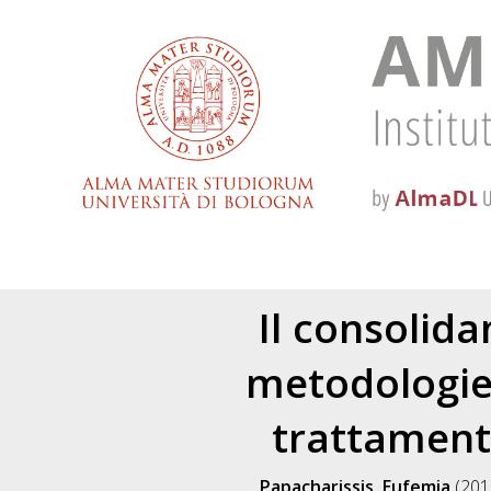
Il consolida
metodologie 
trattamento
Papacharissis, Eufemia
(201