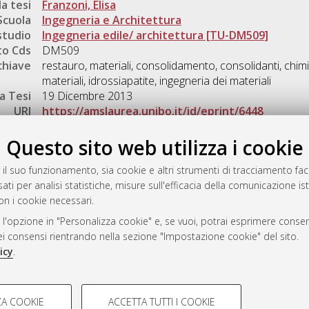
a tesi
Franzoni, Elisa
Scuola
Ingegneria e Architettura
studio
Ingegneria edile/ architettura [TU-DM509]
o Cds
DM509
chiave
restauro, materiali, consolidamento, consolidanti, chimi
materiali, idrossiapatite, ingegneria dei materiali
a Tesi
19 Dicembre 2013
URI
https://amslaurea.unibo.it/id/eprint/6448
Gestione del documento:
Questo sito web utilizza i cookie
 il suo funzionamento, sia cookie e altri strumenti di tracciamento faco
ati per analisi statistiche, misure sull'efficacia della comunicazione is
a
on i cookie necessari.
mplementato e gestito da
AlmaDL
 l'opzione in "Personalizza cookie" e, se vuoi, potrai esprimere consens
ni Cookie
dei consensi rientrando nella sezione "Impostazione cookie" del sito.
 sulla privacy
icy
.
d’uso del sito
COOKIE TECNICI - NECES
A COOKIE
ACCETTA TUTTI I COOKIE