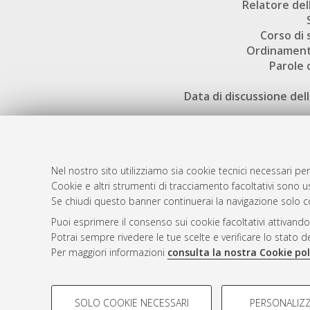
Relatore dell
Corso di 
Ordinament
Parole 
Data di discussione dell
Nel nostro sito utilizziamo sia cookie tecnici necessari per
Cookie e altri strumenti di tracciamento facoltativi sono us
AMS Laure
Atom
Se chiudi questo banner continuerai la navigazione solo c
Servizio i
Rss 1.0
Puoi esprimere il consenso sui cookie facoltativi attivando
Impostazio
Potrai sempre rivedere le tue scelte e verificare lo stato 
Rss 2.0
Informativa
Per maggiori informazioni
consulta la nostra Cookie pol
Condizioni 
COOKIE DI PROFILAZIONE - FACOLTATIVI
SOLO COOKIE NECESSARI
PERSONALIZZ