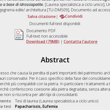
 a base di idrossiapatite.
[Laurea specialistica a ciclo unico], U
gegneria edile/ architettura [TU-DM509]
, Documento ad accesso
Salva citazione
Condividi
Documenti full-text disponibili:
Documento PDF
Full-text non accessibile
Download (79MB)
|
Contatta l'autore
Abstract
cesso che causa la perdita di parti importanti del patrimonio arch
uri conservativi. Per il caso specifico della fase del consolidam
erchè più compatibili con la pietra. In particolare i trattamenti a
chè conferiscono coesione alla pietra degradata, senza alterar
 non si riscontra per altri tipi di consolidanti.
umento
Tesi di laurea (Laurea specialistica a ciclo unico)
a tesi
Papacharissis, Eufemia