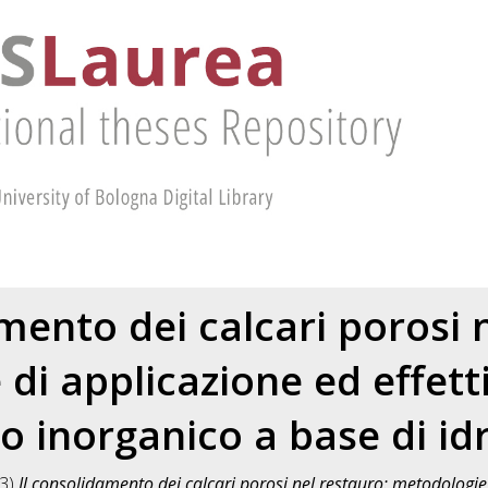
mento dei calcari porosi 
di applicazione ed effett
 inorganico a base di id
3)
Il consolidamento dei calcari porosi nel restauro: metodologie 