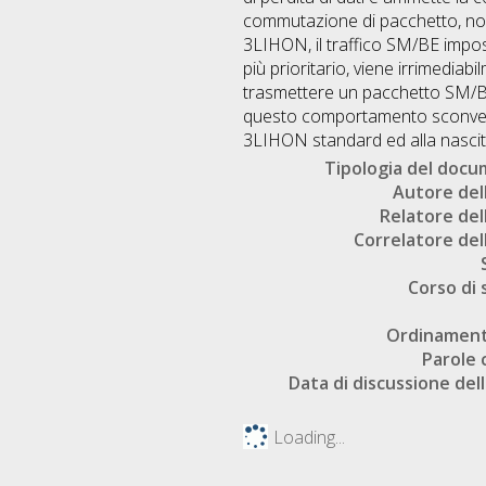
commutazione di pacchetto, non 
3LIHON, il traffico SM/BE impossi
più prioritario, viene irrimedia
trasmettere un pacchetto SM/BE f
questo comportamento sconveni
3LIHON standard ed alla nascita 
Tipologia del doc
Autore dell
Relatore dell
Correlatore dell
Corso di 
Ordinament
Parole 
Data di discussione dell
Loading...