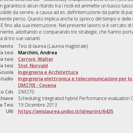
garantisce alcun ritardo tra i nodi ed ammette un basso tasso d
bile da servire, a causa ad es. dell'interruzione da parte di pacc
bilmente perso. Questo implica anche lo spreco del tempo e delle 
ino alla sua interruzione. Nel presente lavoro si è cercato di l
ente, adottando e comparando tre strategie, che hanno portat
di tre sue varianti.
umento
Tesi di laurea (Laurea magistrale)
a tesi
Marchini, Andrea
a tesi
Cerroni, Walter
a tesi
Stol, Norvald
Scuola
Ingegneria e Architettura
studio
Ingegneria elettronica e telecomunicazioni per lo 
DM270] - Cesena
o Cds
DM270
chiave
Scheduling Integrated hybrid Performance evaluation 
a Tesi
19 Dicembre 2013
URI
https://amslaurea.unibo.it/id/eprint/6435