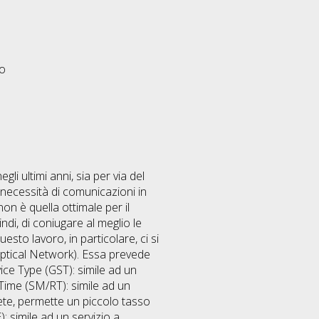
eo
i ultimi anni, sia per via del
a necessità di comunicazioni in
on è quella ottimale per il
ndi, di coniugare al meglio le
sto lavoro, in particolare, ci si
Optical Network). Essa prevede
rvice Type (GST): simile ad un
 Time (SM/RT): simile ad un
rete, permette un piccolo tasso
: simile ad un servizio a