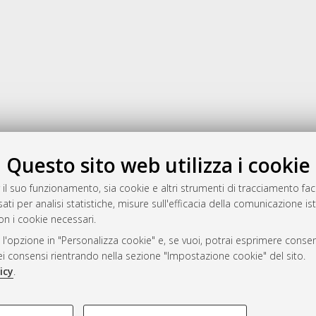
Gestione del documento:
Questo sito web utilizza i cookie
 il suo funzionamento, sia cookie e altri strumenti di tracciamento faco
ati per analisi statistiche, misure sull'efficacia della comunicazione is
a
on i cookie necessari.
mplementato e gestito da
AlmaDL
 l'opzione in "Personalizza cookie" e, se vuoi, potrai esprimere consens
ni Cookie
dei consensi rientrando nella sezione "Impostazione cookie" del sito.
 sulla privacy
icy
.
d’uso del sito
COOKIE TECNICI - NECES