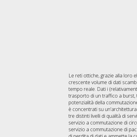
Le reti ottiche, grazie alla loro
crescente volume di dati scambiat
tempo reale. Dati i (relativamen
trasporto di un traffico a burst,
potenzialità della commutazione 
è concentrati su un'architettur
tre distinti livelli di qualità di
servizio a commutazione di circu
servizio a commutazione di pacc
di perdita di dati e ammette la c