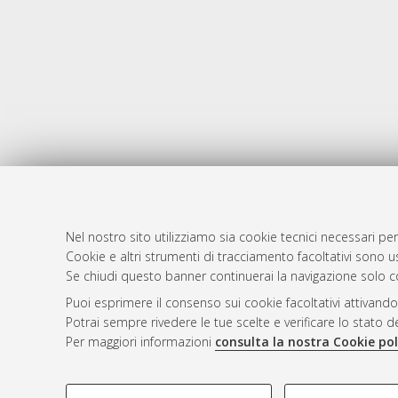
Nel nostro sito utilizziamo sia cookie tecnici necessari per
Cookie e altri strumenti di tracciamento facoltativi sono us
AMS Laure
Atom
Se chiudi questo banner continuerai la navigazione solo c
Servizio i
Rss 1.0
Puoi esprimere il consenso sui cookie facoltativi attivando
Impostazio
Potrai sempre rivedere le tue scelte e verificare lo stato 
Rss 2.0
Informativa
Per maggiori informazioni
consulta la nostra Cookie pol
Condizioni 
COOKIE DI PROFILAZIONE - FACOLTATIVI