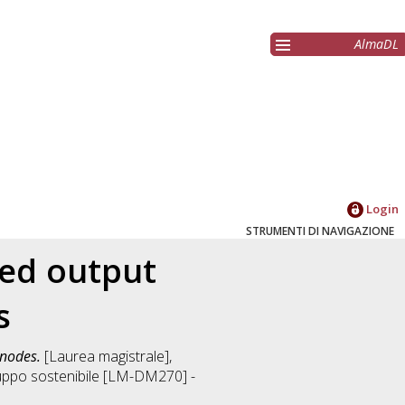
AlmaDL
Login
STRUMENTI DI NAVIGAZIONE
ed output
s
 nodes.
[Laurea magistrale],
iluppo sostenibile [LM-DM270] -