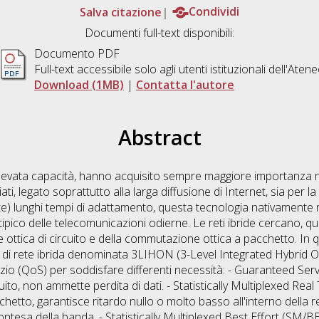
Salva citazione
Condividi
Documenti full-text disponibili:
Documento PDF
Full-text accessibile solo agli utenti istituzionali dell'Aten
Download (1MB)
|
Contatta l'autore
Abstract
 elevata capacità, hanno acquisito sempre maggiore importanza negl
i, legato soprattutto alla larga diffusione di Internet, sia per l
te) lunghi tempi di adattamento, questa tecnologia nativamente n
 tipico delle telecomunicazioni odierne. Le reti ibride cercano, qui
ottica di circuito e della commutazione ottica a pacchetto. In que
a di rete ibrida denominata 3LIHON (3-Level Integrated Hybrid 
 servizio (QoS) per soddisfare differenti necessità: - Guaranteed Se
ito, non ammette perdita di dati. - Statistically Multiplexed Real
hetto, garantisce ritardo nullo o molto basso all'interno della 
ontesa della banda. - Statistically Multiplexed Best Effort (SM/BE)