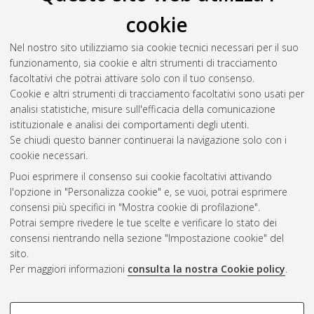
cookie
Nel nostro sito utilizziamo sia cookie tecnici necessari per il suo
funzionamento, sia cookie e altri strumenti di tracciamento
facoltativi che potrai attivare solo con il tuo consenso.
Cookie e altri strumenti di tracciamento facoltativi sono usati per
analisi statistiche, misure sull'efficacia della comunicazione
Gestione del documento:
istituzionale e analisi dei comportamenti degli utenti.
Se chiudi questo banner continuerai la navigazione solo con i
cookie necessari.
Puoi esprimere il consenso sui cookie facoltativi attivando
Atom
l'opzione in "Personalizza cookie" e, se vuoi, potrai esprimere
Rss 1.0
consensi più specifici in "Mostra cookie di profilazione".
Potrai sempre rivedere le tue scelte e verificare lo stato dei
Rss 2.0
consensi rientrando nella sezione "Impostazione cookie" del
sito.
Per maggiori informazioni
consulta la nostra Cookie policy
.
AMS Laurea
Servizio implementato e gestito da
AlmaDL
Impostazioni Cookie
COOKIE DI PROFILAZIONE -