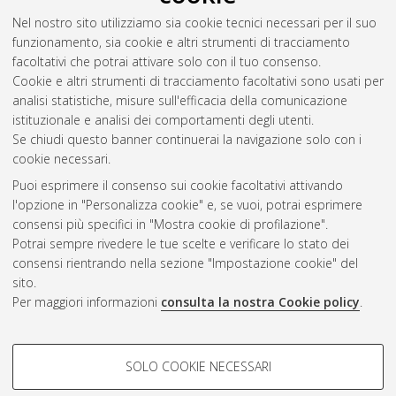
Nel nostro sito utilizziamo sia cookie tecnici necessari per il suo
funzionamento, sia cookie e altri strumenti di tracciamento
facoltativi che potrai attivare solo con il tuo consenso.
Cookie e altri strumenti di tracciamento facoltativi sono usati per
analisi statistiche, misure sull'efficacia della comunicazione
Gestione del documento:
istituzionale e analisi dei comportamenti degli utenti.
Se chiudi questo banner continuerai la navigazione solo con i
cookie necessari.
Puoi esprimere il consenso sui cookie facoltativi attivando
Atom
l'opzione in "Personalizza cookie" e, se vuoi, potrai esprimere
Rss 1.0
consensi più specifici in "Mostra cookie di profilazione".
Potrai sempre rivedere le tue scelte e verificare lo stato dei
Rss 2.0
consensi rientrando nella sezione "Impostazione cookie" del
sito.
Per maggiori informazioni
consulta la nostra Cookie policy
.
AMS Laurea
Servizio implementato e gestito da
AlmaDL
Impostazioni Cookie
COOKIE DI PROFILAZIONE -
SOLO COOKIE NECESSARI
Informativa sulla privacy
FACOLTATIVI
Condizioni d’uso del sito