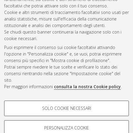
facoltativi che potrai attivare solo con il tuo consenso.
Cookie e altri strumenti di tracciamento facoltativi sono usati per
analisi statistiche, misure sull'efficacia della comunicazione
Gestione del documento:
istituzionale e analisi dei comportamenti degli utenti.
Se chiudi questo banner continuerai la navigazione solo con i
cookie necessari.
Puoi esprimere il consenso sui cookie facoltativi attivando
Atom
l'opzione in "Personalizza cookie" e, se vuoi, potrai esprimere
Rss 1.0
consensi più specifici in "Mostra cookie di profilazione".
Potrai sempre rivedere le tue scelte e verificare lo stato dei
Rss 2.0
consensi rientrando nella sezione "Impostazione cookie" del
sito.
Per maggiori informazioni
consulta la nostra Cookie policy
.
AMS Laurea
Servizio implementato e gestito da
AlmaDL
Impostazioni Cookie
COOKIE DI PROFILAZIONE -
SOLO COOKIE NECESSARI
Informativa sulla privacy
FACOLTATIVI
Condizioni d’uso del sito
Si tratta di cookie utilizzati per analizzare le caratteristiche della
navigazione degli utenti, creare profili in base al loro comportamento
PERSONALIZZA COOKIE
sul sito, per analisi di marketing.