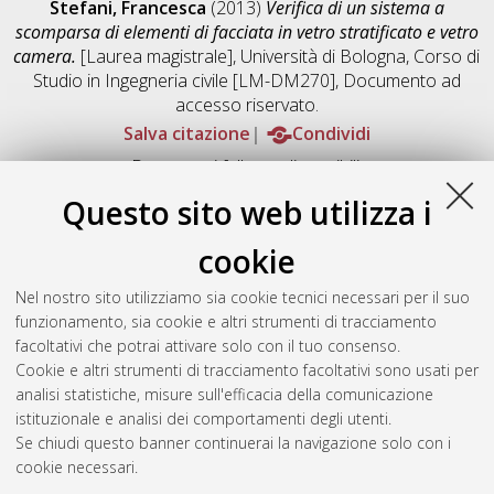
Stefani, Francesca
(2013)
Verifica di un sistema a
scomparsa di elementi di facciata in vetro stratificato e vetro
camera.
[Laurea magistrale], Università di Bologna, Corso di
Studio in
Ingegneria civile [LM-DM270]
, Documento ad
accesso riservato.
Salva citazione
Condividi
Documenti full-text disponibili:
Documento PDF
Questo sito web utilizza i
Full-text non accessibile
Download (19MB)
|
Contatta l'autore
cookie
Abstract
Nel nostro sito utilizziamo sia cookie tecnici necessari per il suo
funzionamento, sia cookie e altri strumenti di tracciamento
facoltativi che potrai attivare solo con il tuo consenso.
Altri metadati
Cookie e altri strumenti di tracciamento facoltativi sono usati per
analisi statistiche, misure sull'efficacia della comunicazione
Gestione del documento:
istituzionale e analisi dei comportamenti degli utenti.
Se chiudi questo banner continuerai la navigazione solo con i
cookie necessari.