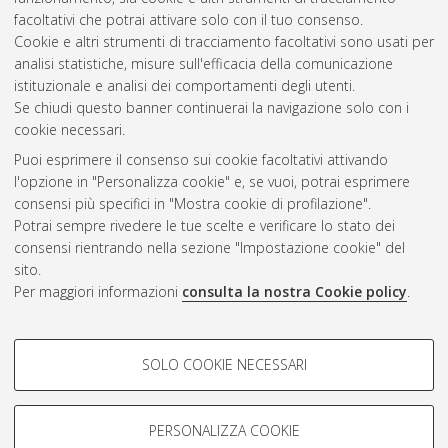
facoltativi che potrai attivare solo con il tuo consenso.
Cookie e altri strumenti di tracciamento facoltativi sono usati per
analisi statistiche, misure sull'efficacia della comunicazione
Gestione del documento:
istituzionale e analisi dei comportamenti degli utenti.
Se chiudi questo banner continuerai la navigazione solo con i
cookie necessari.
Puoi esprimere il consenso sui cookie facoltativi attivando
Atom
l'opzione in "Personalizza cookie" e, se vuoi, potrai esprimere
Rss 1.0
consensi più specifici in "Mostra cookie di profilazione".
Potrai sempre rivedere le tue scelte e verificare lo stato dei
Rss 2.0
consensi rientrando nella sezione "Impostazione cookie" del
sito.
Per maggiori informazioni
consulta la nostra Cookie policy
.
AMS Laurea
Servizio implementato e gestito da
AlmaDL
Impostazioni Cookie
COOKIE DI PROFILAZIONE -
SOLO COOKIE NECESSARI
Informativa sulla privacy
FACOLTATIVI
Condizioni d’uso del sito
Si tratta di cookie utilizzati per analizzare le caratteristiche della
navigazione degli utenti, creare profili in base al loro comportamento
PERSONALIZZA COOKIE
sul sito, per analisi di marketing.