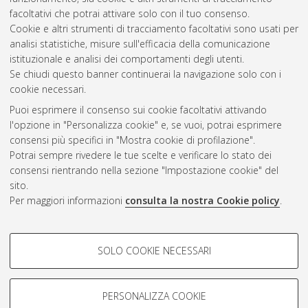
facoltativi che potrai attivare solo con il tuo consenso.
Cookie e altri strumenti di tracciamento facoltativi sono usati per
analisi statistiche, misure sull'efficacia della comunicazione
Gestione del documento:
istituzionale e analisi dei comportamenti degli utenti.
Se chiudi questo banner continuerai la navigazione solo con i
cookie necessari.
Puoi esprimere il consenso sui cookie facoltativi attivando
Atom
l'opzione in "Personalizza cookie" e, se vuoi, potrai esprimere
Rss 1.0
consensi più specifici in "Mostra cookie di profilazione".
Potrai sempre rivedere le tue scelte e verificare lo stato dei
Rss 2.0
consensi rientrando nella sezione "Impostazione cookie" del
sito.
Per maggiori informazioni
consulta la nostra Cookie policy
.
AMS Laurea
Servizio implementato e gestito da
AlmaDL
Impostazioni Cookie
COOKIE DI PROFILAZIONE -
SOLO COOKIE NECESSARI
Informativa sulla privacy
FACOLTATIVI
Condizioni d’uso del sito
Si tratta di cookie utilizzati per analizzare le caratteristiche della
navigazione degli utenti, creare profili in base al loro comportamento
PERSONALIZZA COOKIE
sul sito, per analisi di marketing.