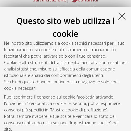
Documenti full-text disponibili:
Documento PDF
Questo sito web utilizza i
Full-text non accessibile
Download (1MB)
|
Contatta l'autore
cookie
Abstract
Nel nostro sito utilizziamo sia cookie tecnici necessari per il suo
funzionamento, sia cookie e altri strumenti di tracciamento
facoltativi che potrai attivare solo con il tuo consenso.
Altri metadati
Cookie e altri strumenti di tracciamento facoltativi sono usati per
analisi statistiche, misure sull'efficacia della comunicazione
Gestione del documento:
istituzionale e analisi dei comportamenti degli utenti.
Se chiudi questo banner continuerai la navigazione solo con i
cookie necessari.
Puoi esprimere il consenso sui cookie facoltativi attivando
Atom
l'opzione in "Personalizza cookie" e, se vuoi, potrai esprimere
Rss 1.0
consensi più specifici in "Mostra cookie di profilazione".
Potrai sempre rivedere le tue scelte e verificare lo stato dei
Rss 2.0
consensi rientrando nella sezione "Impostazione cookie" del
sito.