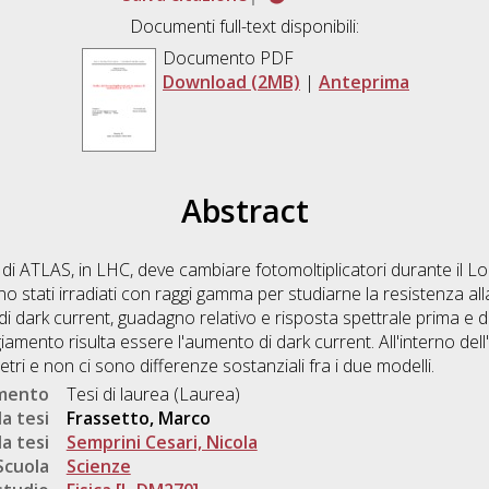
Documenti full-text disponibili:
Documento PDF
Download (2MB)
|
Anteprima
Abstract
D di ATLAS, in LHC, deve cambiare fotomoltiplicatori durante il 
o stati irradiati con raggi gamma per studiarne la resistenza alla
e di dark current, guadagno relativo e risposta spettrale prima e 
ggiamento risulta essere l'aumento di dark current. All'interno dell
etri e non ci sono differenze sostanziali fra i due modelli.
umento
Tesi di laurea (Laurea)
a tesi
Frassetto, Marco
a tesi
Semprini Cesari, Nicola
Scuola
Scienze