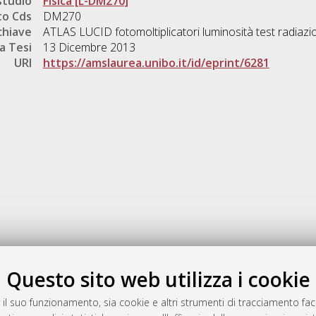
studio
Fisica [L-DM270]
o Cds
DM270
chiave
ATLAS LUCID fotomoltiplicatori luminosità test radiazi
a Tesi
13 Dicembre 2013
URI
https://amslaurea.unibo.it/id/eprint/6281
Gestione del documento:
Questo sito web utilizza i cookie
 il suo funzionamento, sia cookie e altri strumenti di tracciamento faco