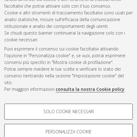
facoltativi che potrai attivare solo con il tuo consenso.
Cookie e altri strumenti di tracciamento facoltativi sono usati per
analisi statistiche, misure sull'efficacia della comunicazione
Gestione del documento:
istituzionale e analisi dei comportamenti degli utenti.
Se chiudi questo banner continuerai la navigazione solo con i
cookie necessari.
Puoi esprimere il consenso sui cookie facoltativi attivando
Atom
l'opzione in "Personalizza cookie" e, se vuoi, potrai esprimere
Rss 1.0
consensi più specifici in "Mostra cookie di profilazione".
Potrai sempre rivedere le tue scelte e verificare lo stato dei
Rss 2.0
consensi rientrando nella sezione "Impostazione cookie" del
sito.
Per maggiori informazioni
consulta la nostra Cookie policy
.
AMS Laurea
Servizio implementato e gestito da
AlmaDL
Impostazioni Cookie
COOKIE DI PROFILAZIONE -
SOLO COOKIE NECESSARI
Informativa sulla privacy
FACOLTATIVI
Condizioni d’uso del sito
Si tratta di cookie utilizzati per analizzare le caratteristiche della
navigazione degli utenti, creare profili in base al loro comportamento
PERSONALIZZA COOKIE
sul sito, per analisi di marketing.