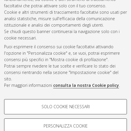
facoltativi che potrai attivare solo con il tuo consenso.
Cookie e altri strumenti di tracciamento facoltativi sono usati per
analisi statistiche, misure sull'efficacia della comunicazione
Gestione del documento:
istituzionale e analisi dei comportamenti degli utenti.
Se chiudi questo banner continuerai la navigazione solo con i
cookie necessari.
Puoi esprimere il consenso sui cookie facoltativi attivando
Atom
l'opzione in "Personalizza cookie" e, se vuoi, potrai esprimere
Rss 1.0
consensi più specifici in "Mostra cookie di profilazione".
Potrai sempre rivedere le tue scelte e verificare lo stato dei
Rss 2.0
consensi rientrando nella sezione "Impostazione cookie" del
sito.
Per maggiori informazioni
consulta la nostra Cookie policy
.
AMS Laurea
Servizio implementato e gestito da
AlmaDL
Impostazioni Cookie
COOKIE DI PROFILAZIONE -
SOLO COOKIE NECESSARI
Informativa sulla privacy
FACOLTATIVI
Condizioni d’uso del sito
Si tratta di cookie utilizzati per analizzare le caratteristiche della
navigazione degli utenti, creare profili in base al loro comportamento
PERSONALIZZA COOKIE
sul sito, per analisi di marketing.