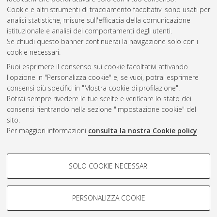
Cookie e altri strumenti di tracciamento facoltativi sono usati per
analisi statistiche, misure sull'efficacia della comunicazione
Gestione del documento:
istituzionale e analisi dei comportamenti degli utenti.
Se chiudi questo banner continuerai la navigazione solo con i
cookie necessari.
Puoi esprimere il consenso sui cookie facoltativi attivando
Atom
l'opzione in "Personalizza cookie" e, se vuoi, potrai esprimere
Rss 1.0
consensi più specifici in "Mostra cookie di profilazione".
Potrai sempre rivedere le tue scelte e verificare lo stato dei
Rss 2.0
consensi rientrando nella sezione "Impostazione cookie" del
sito.
Per maggiori informazioni
consulta la nostra Cookie policy
.
AMS Laurea
Servizio implementato e gestito da
AlmaDL
Impostazioni Cookie
COOKIE DI PROFILAZIONE -
SOLO COOKIE NECESSARI
Informativa sulla privacy
FACOLTATIVI
Condizioni d’uso del sito
Si tratta di cookie utilizzati per analizzare le caratteristiche della
navigazione degli utenti, creare profili in base al loro comportamento
PERSONALIZZA COOKIE
sul sito, per analisi di marketing.