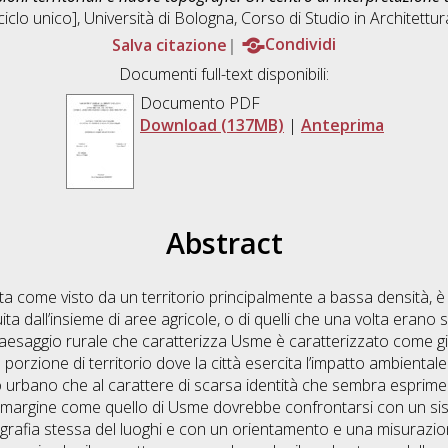
ciclo unico], Università di Bologna, Corso di Studio in
Architettu
Salva citazione
Condividi
Documenti full-text disponibili:
Documento PDF
Download (137MB)
|
Anteprima
Abstract
a come visto da un territorio principalmente a bassa densità, 
 dall’insieme di aree agricole, o di quelli che una volta erano sp
paesaggio rurale che caratterizza Usme è caratterizzato come gi
porzione di territorio dove la città esercita l’impatto ambientale
o urbano che al carattere di scarsa identità che sembra esprim
 di margine come quello di Usme dovrebbe confrontarsi con un si
ografia stessa del luoghi e con un orientamento e una misurazione 