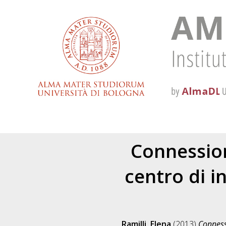
Connession
centro di i
Ramilli, Elena
(2013)
Connessi