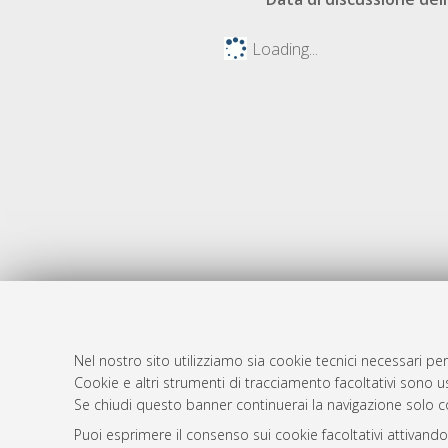
Loading...
Nel nostro sito utilizziamo sia cookie tecnici necessari per
Cookie e altri strumenti di tracciamento facoltativi sono us
AMS Laure
Atom
Se chiudi questo banner continuerai la navigazione solo c
Servizio i
Rss 1.0
Puoi esprimere il consenso sui cookie facoltativi attivando
Impostazio