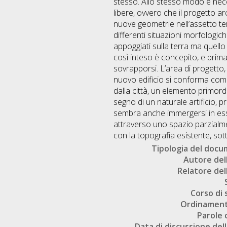
stesso. Allo stesso modo è nece
libere, ovvero che il progetto a
nuove geometrie nell’assetto ter
differenti situazioni morfologich
appoggiati sulla terra ma quello
così inteso è concepito, e prim
sovrapporsi. L’area di progetto, 
nuovo edificio si conforma come
dalla città, un elemento primordi
segno di un naturale artificio,
sembra anche immergersi in ess
attraverso uno spazio parzialme
con la topografia esistente, sotto
Tipologia del doc
Autore dell
Relatore dell
Corso di 
Ordinament
Parole 
Data di discussione dell