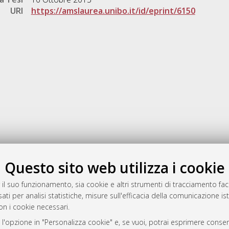
URI
https://amslaurea.unibo.it/id/eprint/6150
Gestione del documento:
Questo sito web utilizza i cookie
 il suo funzionamento, sia cookie e altri strumenti di tracciamento faco
ati per analisi statistiche, misure sull'efficacia della comunicazione is
a
on i cookie necessari.
mplementato e gestito da
AlmaDL
 l'opzione in "Personalizza cookie" e, se vuoi, potrai esprimere consens
ni Cookie