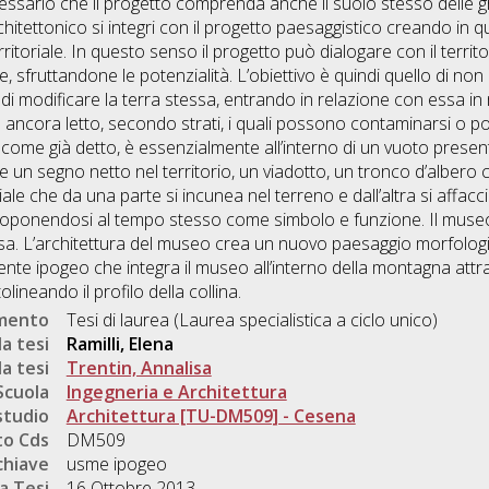
ssario che il progetto comprenda anche il suolo stesso delle g
rchitettonico si integri con il progetto paesaggistico creando in
ritoriale. In questo senso il progetto può dialogare con il territ
e, sfruttandone le potenzialità. L’obiettivo è quindi quello di non
 di modificare la terra stessa, entrando in relazione con essa i
a ancora letto, secondo strati, i quali possono contaminarsi o
come già detto, è essenzialmente all’interno di un vuoto presente t
 un segno netto nel territorio, un viadotto, un tronco d’albero 
ale che da una parte si incunea nel terreno e dall’altra si affaccia
 proponendosi al tempo stesso come simbolo e funzione. Il muse
a. L’architettura del museo crea un nuovo paesaggio morfologi
nte ipogeo che integra il museo all’interno della montagna attr
lineando il profilo della collina.
umento
Tesi di laurea (Laurea specialistica a ciclo unico)
a tesi
Ramilli, Elena
a tesi
Trentin, Annalisa
Scuola
Ingegneria e Architettura
studio
Architettura [TU-DM509] - Cesena
o Cds
DM509
chiave
usme ipogeo
a Tesi
16 Ottobre 2013