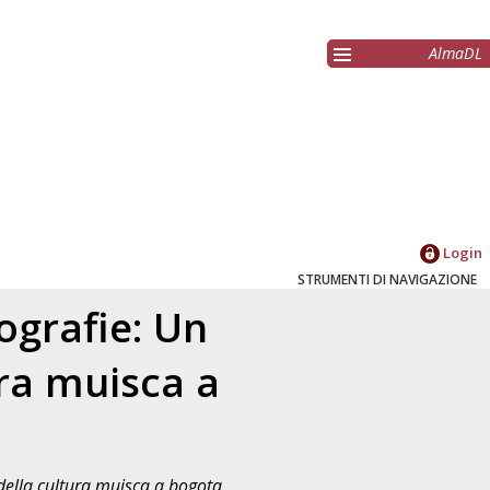
AlmaDL
Login
STRUMENTI DI NAVIGAZIONE
ografie: Un
ura muisca a
 della cultura muisca a bogota.