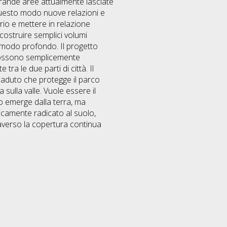
rande aree attualmente lasciate
 questo modo nuove relazioni e
orio e mettere in relazione
 costruire semplici volumi
n modo profondo. Il progetto
 possono semplicemente
ra le due parti di città. Il
caduto che protegge il parco
 sulla valle. Vuole essere il
o emerge dalla terra, ma
camente radicato al suolo,
averso la copertura continua