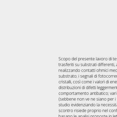
Scopo del presente lavoro di tesi
trasferiti su substrati differenti,
realizzando contatti ohmici med
substrato; i segnali di fotocorr
cristalli, così come i valori di e
distribuzioni di difetti leggerme
comportamento antibatico; vari te
(sebbene non ve ne siano per i fi
studio evidenziando la necessità
scontro risiede proprio nel confli
basano le analisi proposte in l