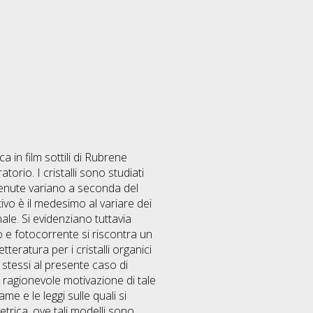
 in film sottili di Rubrene
atorio. I cristalli sono studiati
tenute variano a seconda del
ivo è il medesimo al variare dei
nale. Si evidenziano tuttavia
to e fotocorrente si riscontra un
teratura per i cristalli organici
 stessi al presente caso di
a ragionevole motivazione di tale
me e le leggi sulle quali si
trica, ove tali modelli sono