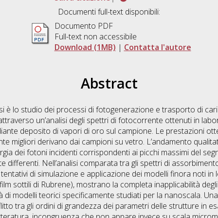
Documenti full-text disponibili:
Documento PDF
Full-text non accessibile
Download (1MB)
|
Contatta l'autore
Abstract
 è lo studio dei processi di fotogenerazione e trasporto di carica
 attraverso un’analisi degli spettri di fotocorrente ottenuti in labor
iante deposito di vapori di oro sul campione. Le prestazioni ot
ente migliori derivano dai campioni su vetro. L’andamento qualitat
nergia dei fotoni incidenti corrispondenti ai picchi massimi del seg
nte differenti. Nell’analisi comparata tra gli spettri di assorbimen
ntativi di simulazione e applicazione dei modelli finora noti in let
lm sottili di Rubrene), mostrano la completa inapplicabilità degli
 di modelli teorici specificamente studiati per la nanoscala. Un
tto tra gli ordini di grandezza dei parametri delle strutture in esa
etteratura, incongruenza che non appare invece su scala microme