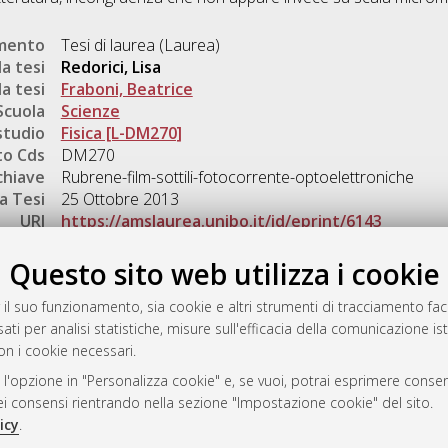
umento
Tesi di laurea (Laurea)
a tesi
Redorici, Lisa
a tesi
Fraboni, Beatrice
Scuola
Scienze
studio
Fisica [L-DM270]
o Cds
DM270
chiave
Rubrene-film-sottili-fotocorrente-optoelettroniche
a Tesi
25 Ottobre 2013
URI
https://amslaurea.unibo.it/id/eprint/6143
Gestione del documento:
Questo sito web utilizza i cookie
 il suo funzionamento, sia cookie e altri strumenti di tracciamento faco
ati per analisi statistiche, misure sull'efficacia della comunicazione is
a
on i cookie necessari.
mplementato e gestito da
AlmaDL
 l'opzione in "Personalizza cookie" e, se vuoi, potrai esprimere consens
ni Cookie
dei consensi rientrando nella sezione "Impostazione cookie" del sito.
 sulla privacy
icy
.
d’uso del sito