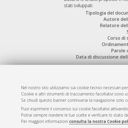
stati sviluppati.
Tipologia del doc
Autore dell
Relatore dell
Corso di 
Ordinament
Parole 
Data di discussione dell
Nel nostro sito utilizziamo sia cookie tecnici necessari per
Cookie e altri strumenti di tracciamento facoltativi sono us
AMS Laure
Atom
Se chiudi questo banner continuerai la navigazione solo c
Servizio i
Rss 1.0
Puoi esprimere il consenso sui cookie facoltativi attivando
Impostazio
Potrai sempre rivedere le tue scelte e verificare lo stato 
Rss 2.0
Informativa
Per maggiori informazioni
consulta la nostra Cookie pol
Condizioni 