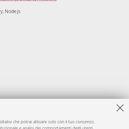
y, Node.js
ltativi che potrai attivare solo con il tuo consenso.
tituzionale e analisi dei comportamenti degli utenti.