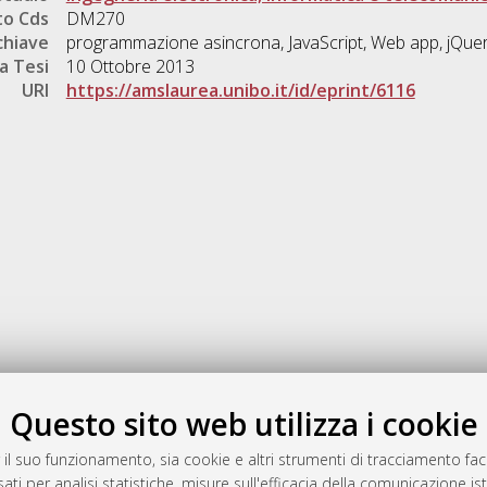
o Cds
DM270
chiave
programmazione asincrona, JavaScript, Web app, jQuer
a Tesi
10 Ottobre 2013
URI
https://amslaurea.unibo.it/id/eprint/6116
Gestione del documento:
Questo sito web utilizza i cookie
 il suo funzionamento, sia cookie e altri strumenti di tracciamento faco
ati per analisi statistiche, misure sull'efficacia della comunicazione is