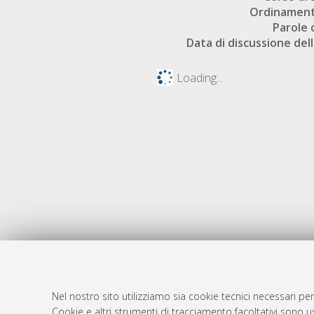
Ordinament
Parole 
Data di discussione dell
Loading...
Nel nostro sito utilizziamo sia cookie tecnici necessari per
Cookie e altri strumenti di tracciamento facoltativi sono us