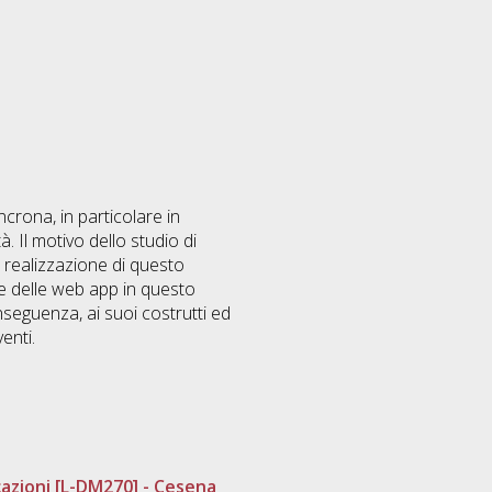
crona, in particolare in
à. Il motivo dello studio di
a realizzazione di questo
one delle web app in questo
onseguenza, ai suoi costrutti ed
enti.
azioni [L-DM270] - Cesena