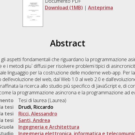
Documento PDF
Download (1MB)
|
Anteprima
Abstract
re gli aspetti fondamentali che riguardano la programmazione asin
 e i metodi piu` diffusi per risolvere problemi tipici di asincronicit
di tale linguaggio per la costruzione delle moderne web-app. Per l
dio dell’evoluzione del web, dal Web 1.0 al web 2.0 e dall’evoluzi
ffinata la ricerca allo studio più specifico di JavaScript e, di c
e, come la programmazione asincrona e la programmazione ad ev
umento
Tesi di laurea (Laurea)
a tesi
Drudi, Riccardo
a tesi
Ricci, Alessandro
a tesi
Santi, Andrea
Scuola
Ingegneria e Architettura
studio
Ingegneria elettronica, informatica e telecomunic