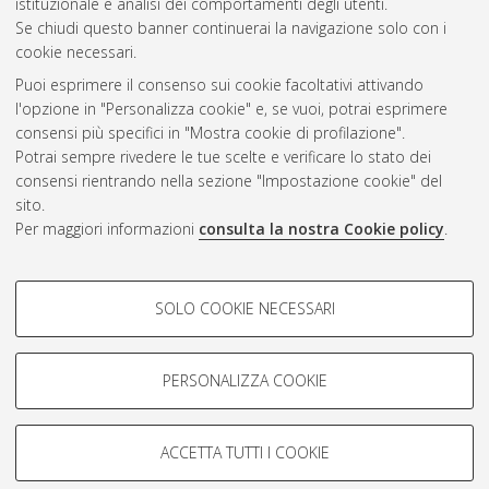
istituzionale e analisi dei comportamenti degli utenti.
Se chiudi questo banner continuerai la navigazione solo con i
cookie necessari.
Puoi esprimere il consenso sui cookie facoltativi attivando
Atom
l'opzione in "Personalizza cookie" e, se vuoi, potrai esprimere
Rss 1.0
consensi più specifici in "Mostra cookie di profilazione".
Potrai sempre rivedere le tue scelte e verificare lo stato dei
Rss 2.0
consensi rientrando nella sezione "Impostazione cookie" del
sito.
Per maggiori informazioni
consulta la nostra Cookie policy
.
AMS Laurea
Servizio implementato e gestito da
AlmaDL
Impostazioni Cookie
COOKIE DI PROFILAZIONE -
SOLO COOKIE NECESSARI
Informativa sulla privacy
FACOLTATIVI
Condizioni d’uso del sito
Si tratta di cookie utilizzati per analizzare le caratteristiche della
navigazione degli utenti, creare profili in base al loro comportamento
PERSONALIZZA COOKIE
sul sito, per analisi di marketing.
Mostra cookie di profilazione
ACCETTA TUTTI I COOKIE
Google/Youtube Video
© ALMA MATER STUDIORUM - Università di Bologna, 2007-2026.
COOKIE TECNICI - NECESSARI