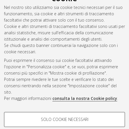
Nel nostro sito utilizziamo sia cookie tecnici necessari per il suo
funzionamento, sia cookie e altri strumenti di tracciamento
facoltativi che potrai attivare solo con il tuo consenso.
Cookie e altri strumenti di tracciamento facoltativi sono usati per
analisi statistiche, misure sull'efficacia della comunicazione
Gestione del documento:
istituzionale e analisi dei comportamenti degli utenti.
Se chiudi questo banner continuerai la navigazione solo con i
cookie necessari.
Puoi esprimere il consenso sui cookie facoltativi attivando
Atom
l'opzione in "Personalizza cookie" e, se vuoi, potrai esprimere
Rss 1.0
consensi più specifici in "Mostra cookie di profilazione".
Potrai sempre rivedere le tue scelte e verificare lo stato dei
Rss 2.0
consensi rientrando nella sezione "Impostazione cookie" del
sito.
Per maggiori informazioni
consulta la nostra Cookie policy
.
AMS Laurea
Servizio implementato e gestito da
AlmaDL
Impostazioni Cookie
COOKIE DI PROFILAZIONE -
SOLO COOKIE NECESSARI
Informativa sulla privacy
FACOLTATIVI
Condizioni d’uso del sito