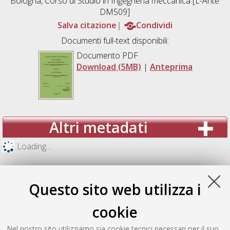
Bologna, Corso di Studio in
Ingegneria meccanica [L-Ante
DM509]
Salva citazione
Condividi
Documenti full-text disponibili:
Documento PDF
Download (5MB)
|
Anteprima
Altri metadati
Loading...
Questo sito web utilizza i
cookie
Nel nostro sito utilizziamo sia cookie tecnici necessari per il suo