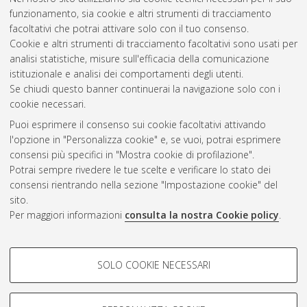
funzionamento, sia cookie e altri strumenti di tracciamento
facoltativi che potrai attivare solo con il tuo consenso.
Cookie e altri strumenti di tracciamento facoltativi sono usati per
analisi statistiche, misure sull'efficacia della comunicazione
Gestione del documento:
istituzionale e analisi dei comportamenti degli utenti.
Se chiudi questo banner continuerai la navigazione solo con i
cookie necessari.
Puoi esprimere il consenso sui cookie facoltativi attivando
Atom
l'opzione in "Personalizza cookie" e, se vuoi, potrai esprimere
Rss 1.0
consensi più specifici in "Mostra cookie di profilazione".
Potrai sempre rivedere le tue scelte e verificare lo stato dei
Rss 2.0
consensi rientrando nella sezione "Impostazione cookie" del
sito.
Per maggiori informazioni
consulta la nostra Cookie policy
.
AMS Laurea
Servizio implementato e gestito da
AlmaDL
Impostazioni Cookie
COOKIE DI PROFILAZIONE -
SOLO COOKIE NECESSARI
Informativa sulla privacy
FACOLTATIVI
Condizioni d’uso del sito
Si tratta di cookie utilizzati per analizzare le caratteristiche della