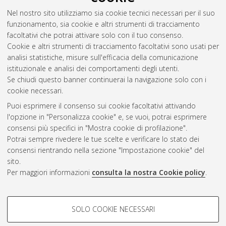
Nel nostro sito utilizziamo sia cookie tecnici necessari per il suo
funzionamento, sia cookie e altri strumenti di tracciamento
facoltativi che potrai attivare solo con il tuo consenso.
Cookie e altri strumenti di tracciamento facoltativi sono usati per
analisi statistiche, misure sull'efficacia della comunicazione
Gestione del documento:
istituzionale e analisi dei comportamenti degli utenti.
Se chiudi questo banner continuerai la navigazione solo con i
cookie necessari.
Puoi esprimere il consenso sui cookie facoltativi attivando
Atom
l'opzione in "Personalizza cookie" e, se vuoi, potrai esprimere
Rss 1.0
consensi più specifici in "Mostra cookie di profilazione".
Potrai sempre rivedere le tue scelte e verificare lo stato dei
Rss 2.0
consensi rientrando nella sezione "Impostazione cookie" del
sito.
Per maggiori informazioni
consulta la nostra Cookie policy
.
AMS Laurea
Servizio implementato e gestito da
AlmaDL
Impostazioni Cookie
COOKIE DI PROFILAZIONE -
SOLO COOKIE NECESSARI
Informativa sulla privacy
FACOLTATIVI
Condizioni d’uso del sito