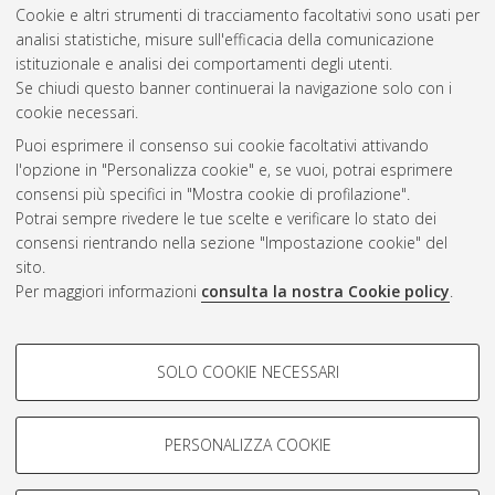
Cookie e altri strumenti di tracciamento facoltativi sono usati per
analisi statistiche, misure sull'efficacia della comunicazione
Gestione del documento:
istituzionale e analisi dei comportamenti degli utenti.
Se chiudi questo banner continuerai la navigazione solo con i
cookie necessari.
Puoi esprimere il consenso sui cookie facoltativi attivando
Atom
l'opzione in "Personalizza cookie" e, se vuoi, potrai esprimere
Rss 1.0
consensi più specifici in "Mostra cookie di profilazione".
Potrai sempre rivedere le tue scelte e verificare lo stato dei
Rss 2.0
consensi rientrando nella sezione "Impostazione cookie" del
sito.
Per maggiori informazioni
consulta la nostra Cookie policy
.
AMS Laurea
Servizio implementato e gestito da
AlmaDL
Impostazioni Cookie
COOKIE DI PROFILAZIONE -
SOLO COOKIE NECESSARI
Informativa sulla privacy
FACOLTATIVI
Condizioni d’uso del sito
Si tratta di cookie utilizzati per analizzare le caratteristiche della
navigazione degli utenti, creare profili in base al loro comportamento
PERSONALIZZA COOKIE
sul sito, per analisi di marketing.
Mostra cookie di profilazione